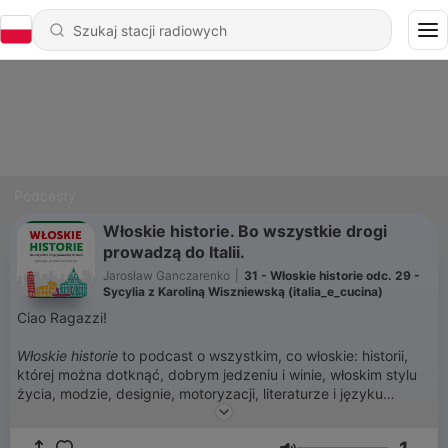
Podcasty
Włoskie historie. Bo wszystkie drogi
prowadzą do Italii.
Jarosław Ganczarenko
|
31 - Włoskie historie odc. 29 -
Sycylia z Karoliną Wiszniewską (italia_e_cucina)
Ciao Ragazzi!
Włoskie historie
to podcast o wszystkim, co włoskie: historii,
której można dotknąć, dobrym jedzeniu i winie, włoskim stylu
życia, modzie, designie, motoryzacji, literaturze i języku
włoskim.