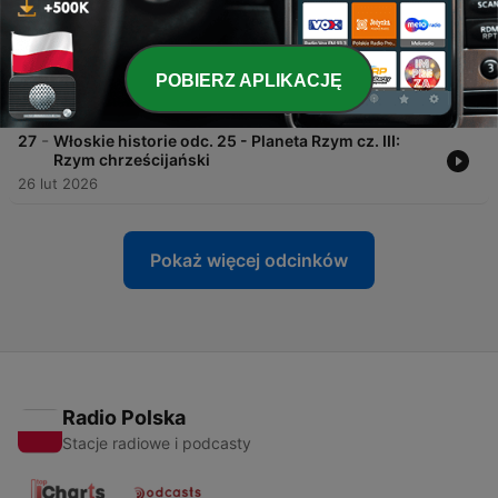
01 maj 2026
-
28
Włoskie historie odc. 26 - Kasia Nowacka o tym,
jak się zostaje w Toskanii
POBIERZ APLIKACJĘ
27 mar 2026
-
27
Włoskie historie odc. 25 - Planeta Rzym cz. III:
Rzym chrześcijański
26 lut 2026
Pokaż więcej odcinków
Radio Polska
Stacje radiowe i podcasty