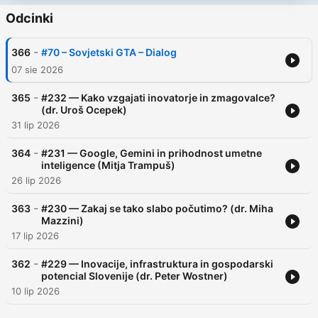
Odcinki
-
366
#70 – Sovjetski GTA – Dialog
07 sie 2026
-
365
#232 — Kako vzgajati inovatorje in zmagovalce?
(dr. Uroš Ocepek)
31 lip 2026
-
364
#231 — Google, Gemini in prihodnost umetne
inteligence (Mitja Trampuš)
26 lip 2026
-
363
#230 — Zakaj se tako slabo počutimo? (dr. Miha
Mazzini)
17 lip 2026
-
362
#229 — Inovacije, infrastruktura in gospodarski
potencial Slovenije (dr. Peter Wostner)
10 lip 2026