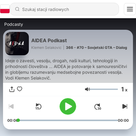
Podcasty
AIDEA Podkast
Klemen Selakovic
|
366 - #70 – Sovjetski GTA – Dialog
Ideje o zavesti, vesolju, drogah, naši kulturi, tehnologiji in
prihodnosti človeštva ... AIDEA je potovanje k samouresničitvi
in globljemu razumevanju medsebojne povezanosti vesolja.
Vodi Klemen Selakovič.
1
x
Głośność
00:00
00:00