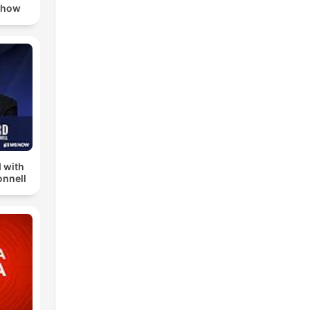
Show
 with
nnell