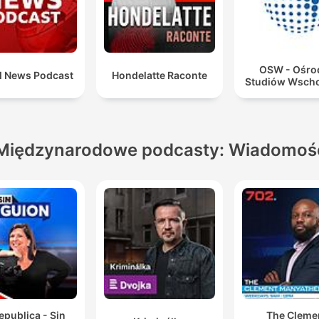
OSW - Ośro
l News Podcast
Hondelatte Raconte
Studiów Wsch
Międzynarodowe podcasty: Wiadomoś
epublica - Sin
The Cleme