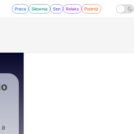
Praca
Siłownia
Sen
Relaks
Podróż
io
 a