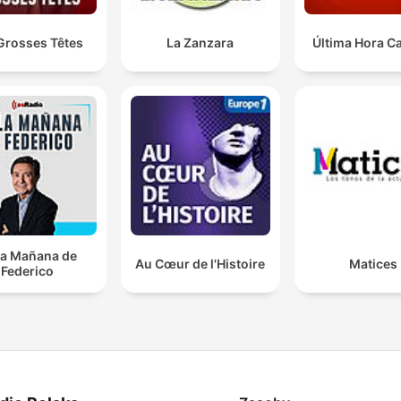
Grosses Têtes
La Zanzara
Última Hora C
la Mañana de
Au Cœur de l'Histoire
Matices
Federico