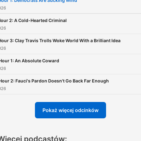
Hour 1: Democrats Are Sucking Wind
026
our 2: A Cold-Hearted Criminal
026
Hour 3: Clay Travis Trolls Woke World With a Brilliant Idea
026
Hour 1: An Absolute Coward
026
Hour 2: Fauci's Pardon Doesn't Go Back Far Enough
026
Pokaż więcej odcinków
Więcej podcastów: