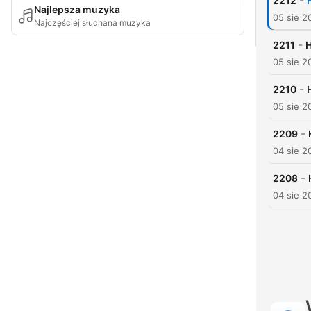
-
2212
Najlepsza muzyka
05 sie 2
Najczęściej słuchana muzyka
-
2211
H
05 sie 2
-
2210
05 sie 2
-
2209
04 sie 2
-
2208
04 sie 2