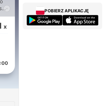
io
s
POBIERZ APLIKACJĘ
ve
day.
1
x
he
need
ones
:00