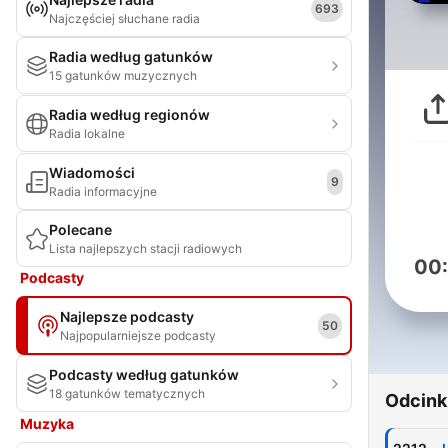
693
Najczęściej słuchane radia
Radia według gatunków
15 gatunków muzycznych
Radia według regionów
Radia lokalne
Wiadomości
9
Radia informacyjne
Polecane
Lista najlepszych stacji radiowych
00
Podcasty
Najlepsze podcasty
50
Najpopularniejsze podcasty
Podcasty według gatunków
18 gatunków tematycznych
Odcink
Muzyka