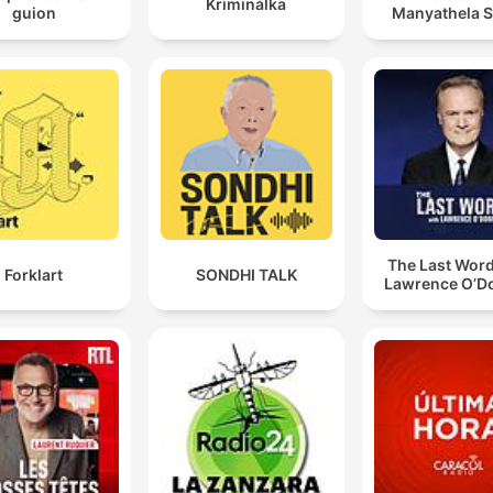
Kriminálka
guion
Manyathela 
The Last Word
Forklart
SONDHI TALK
Lawrence O’Do