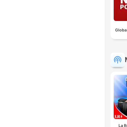
Globa
La R