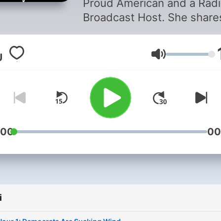
Proud American and a Rad
Broadcast Host. She share
common sense, conservati
values Monday through Fri
Głośność
She provides Real Facts, t
Stats, the Science and the
Data. Everything you will 
and want to make the best
decisions for you and the 
you love.
:00
00
i