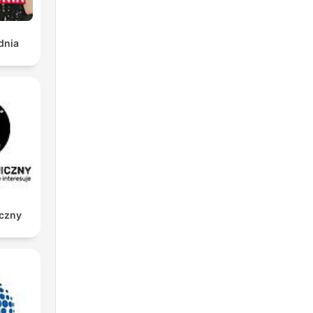
dnia
iczny