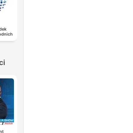
dek
odnich
ci
nt