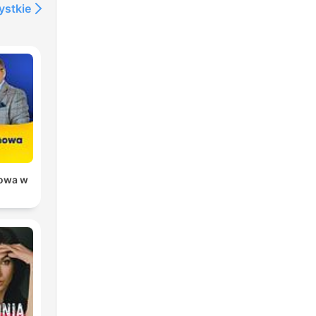
ystkie
owa w