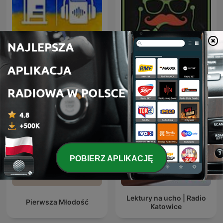
Аудіокниги українською
Наші детективи
(Студія Калідор та інші)
POBIERZ APLIKACJĘ
Lektury na ucho | Radio
Pierwsza Młodość
Katowice