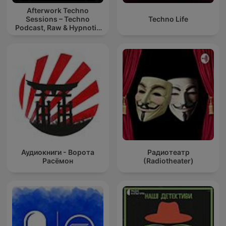
Afterwork Techno
Sessions – Techno
Techno Life
Podcast, Raw & Hypnotic
Techno Mixes
Аудиокниги - Ворота
Радиотеатр
Расёмон
(Radiotheater)