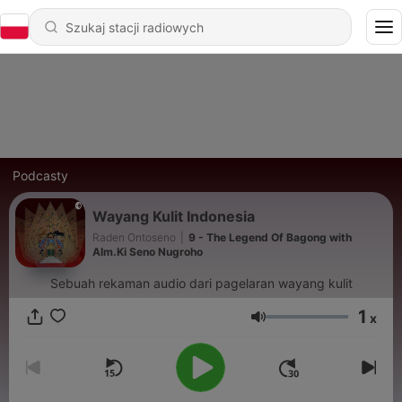
Podcasty
Wayang Kulit Indonesia
Raden Ontoseno
|
9 - The Legend Of Bagong with
Alm.Ki Seno Nugroho
Sebuah rekaman audio dari pagelaran wayang kulit
1
x
Głośność