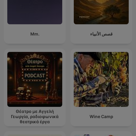
Mm.
قصص الأنبياء
Θέατρο με Αγγελή
Γεωργία, ραδιοφωνικά
Wine Camp
θεατρικά έργα