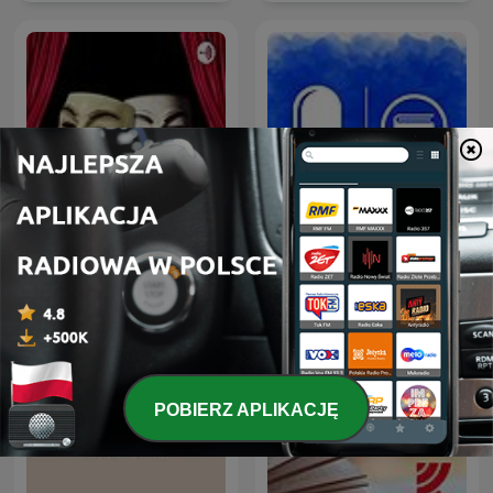
Радиотеатр
Аудіокниги українською
(Radiotheater)
(Студія Калідор та інші)
POBIERZ APLIKACJĘ