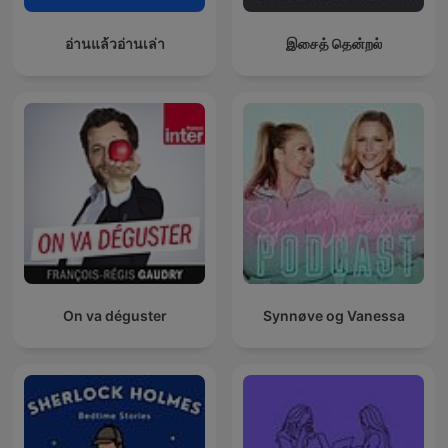
อ่านแล้วอ่านเล่า
இசைத் தென்றல்
On va déguster
Synnøve og Vanessa