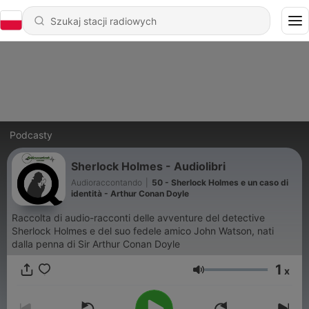
Podcasty
Sherlock Holmes - Audiolibri
Audioraccontando
|
50 - Sherlock Holmes e un caso di
identità - Arthur Conan Doyle
Raccolta di audio-racconti delle avventure del detective
Sherlock Holmes e del suo fedele amico John Watson, nati
dalla penna di Sir Arthur Conan Doyle
1
x
Głośność