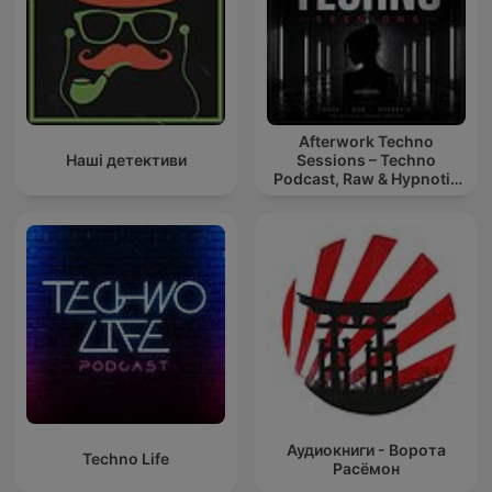
Afterwork Techno
Наші детективи
Sessions – Techno
Podcast, Raw & Hypnotic
Techno Mixes
Аудиокниги - Ворота
Techno Life
Расёмон