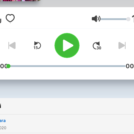
Głośność
:00
00
i
ara
2020