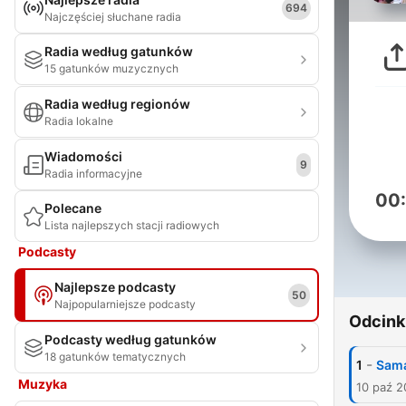
694
Najczęściej słuchane radia
Radia według gatunków
15 gatunków muzycznych
Radia według regionów
Radia lokalne
Wiadomości
9
Radia informacyjne
00
Polecane
Lista najlepszych stacji radiowych
Podcasty
Najlepsze podcasty
50
Najpopularniejsze podcasty
Odcink
Podcasty według gatunków
18 gatunków tematycznych
-
1
Sam
Muzyka
10 paź 