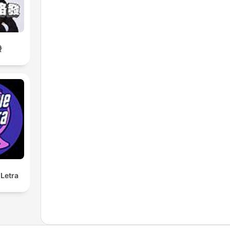
發
Letra