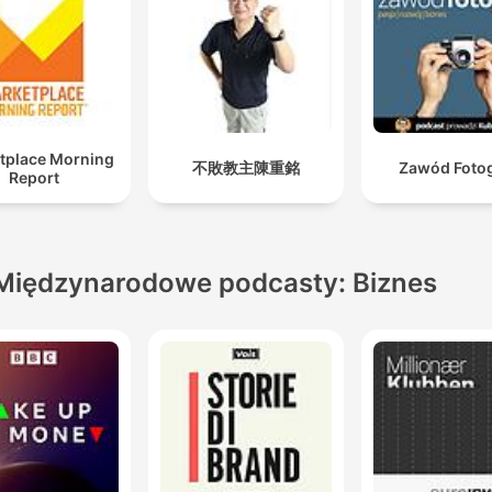
tplace Morning
不敗教主陳重銘
Zawód Foto
Report
Międzynarodowe podcasty: Biznes