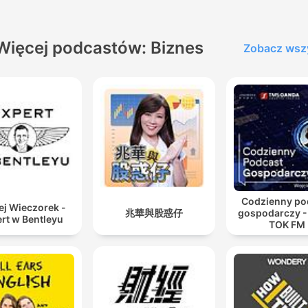
Więcej podcastów: Biznes
Zobacz wsz
Codzienny po
ej Wieczorek -
兆華與股惑仔
gospodarczy -
rt w Bentleyu
TOK FM