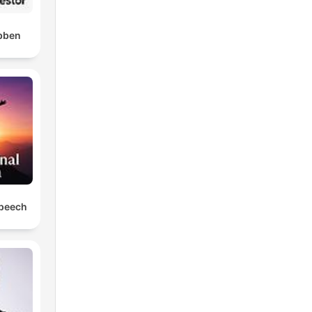
bben
Speech