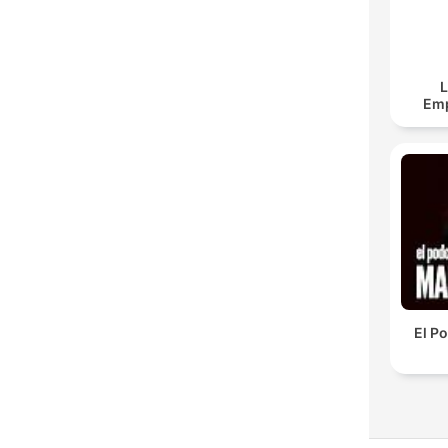
L
Em
El P