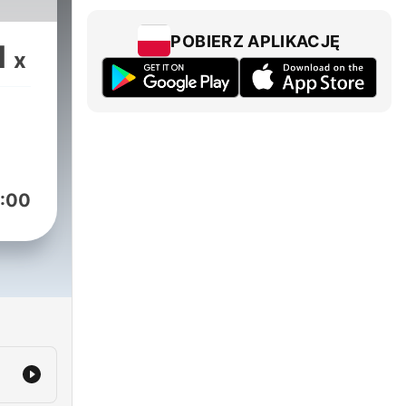
POBIERZ APLIKACJĘ
1
x
:00