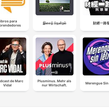
ibros para
இசைத் தென்றல்
財經一路
prendedores
odcast de Marc
Plusminus. Mehr als
Merengue Sin 
Vidal
nur Wirtschaft.