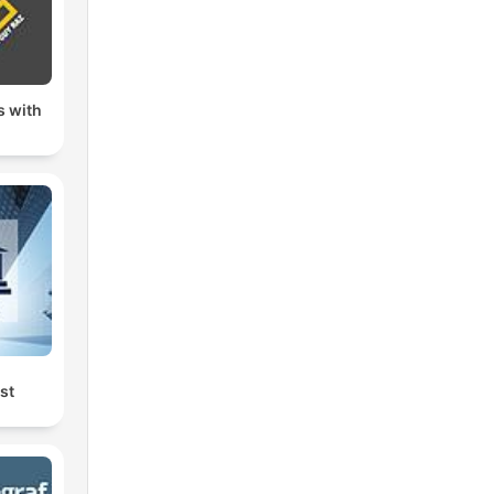
s with
st