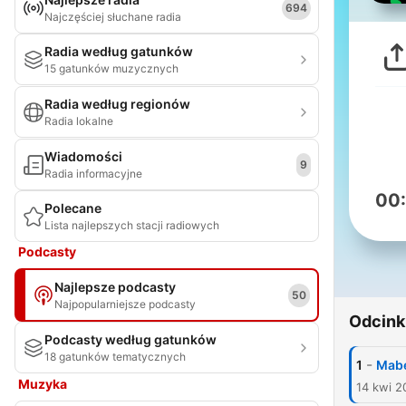
694
Najczęściej słuchane radia
Radia według gatunków
15 gatunków muzycznych
Radia według regionów
Radia lokalne
Wiadomości
9
Radia informacyjne
00
Polecane
Lista najlepszych stacji radiowych
Podcasty
Najlepsze podcasty
50
Najpopularniejsze podcasty
Odcink
Podcasty według gatunków
18 gatunków tematycznych
-
1
Mabe
Muzyka
14 kwi 2