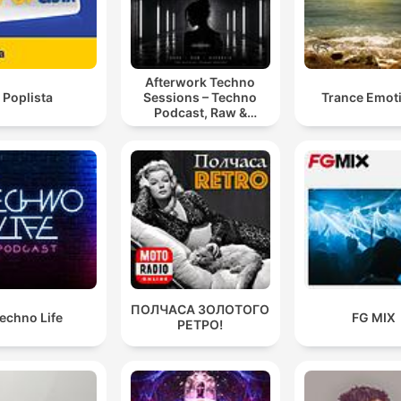
Afterwork Techno
Poplista
Sessions – Techno
Trance Emot
Podcast, Raw &
Hypnotic Techno
Mixes
ПОЛЧАСА ЗОЛОТОГО
echno Life
FG MIX
РЕТРО!