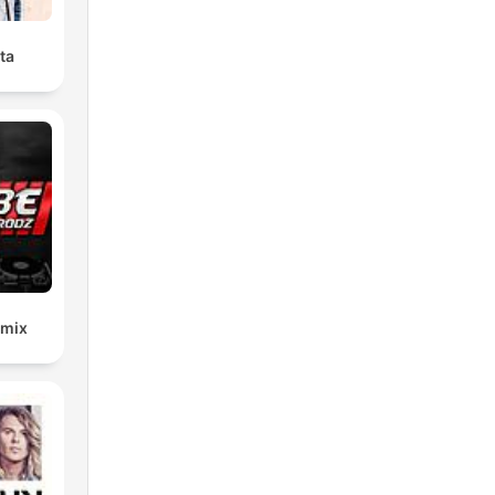
ta
emix