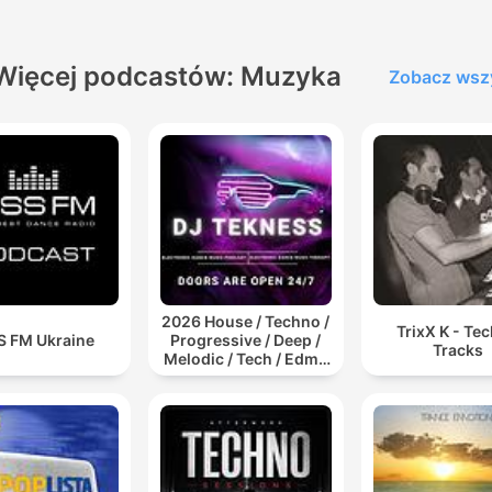
Więcej podcastów: Muzyka
Zobacz wsz
2026 House / Techno /
TrixX K - Te
S FM Ukraine
Progressive / Deep /
Tracks
Melodic / Tech / Edm /
Afro / ibiza DJ Mix /
Set / Podcast /
Electronic Dance Musi