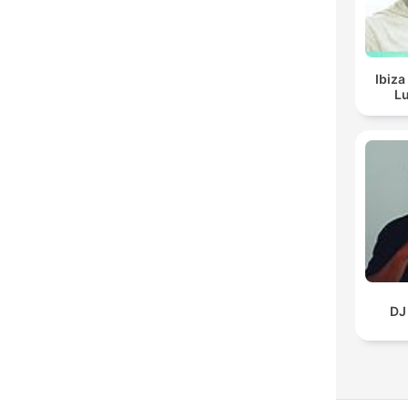
Ibiza
Lu
DJ