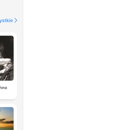
ystkie
chno