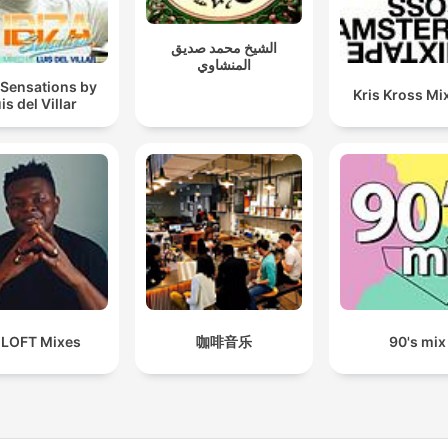
الشيخ محمد صديق
المنشاوي
 Sensations by
Kris Kross Mi
is del Villar
 LOFT Mixes
咖啡音乐
90's mix