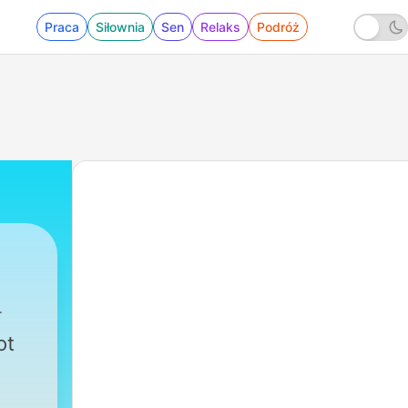
Praca
Siłownia
Sen
Relaks
Podróż
ot