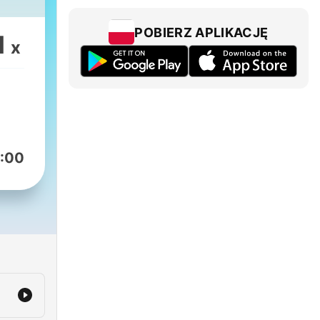
POBIERZ APLIKACJĘ
1
x
:00