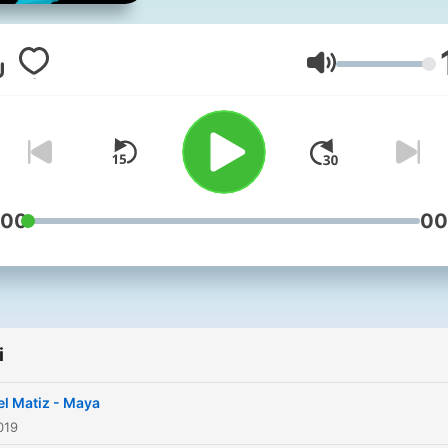
Głośność
:00
00
i
l Matiz - Maya
019