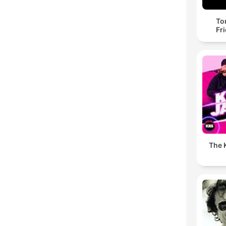
To
Fr
The K