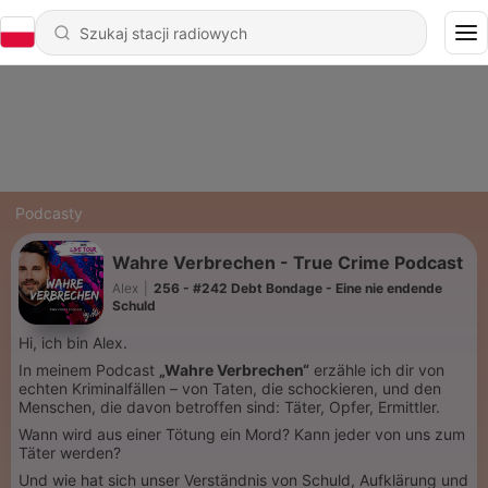
Podcasty
Wahre Verbrechen - True Crime Podcast
Alex
|
256 - #242 Debt Bondage - Eine nie endende
Schuld
Hi, ich bin Alex.
In meinem Podcast
„Wahre Verbrechen“
erzähle ich dir von
echten Kriminalfällen – von Taten, die schockieren, und den
Menschen, die davon betroffen sind: Täter, Opfer, Ermittler.
Wann wird aus einer Tötung ein Mord? Kann jeder von uns zum
Täter werden?
Und wie hat sich unser Verständnis von Schuld, Aufklärung und