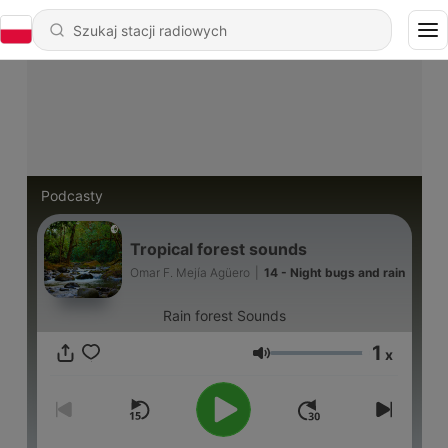
Podcasty
Tropical forest sounds
Omar F. Mejía Agüero
|
14 - Night bugs and rain
Rain forest Sounds
1
x
Głośność