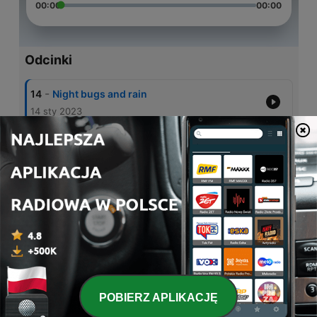
00:00
00:00
Odcinki
-
14
Night bugs and rain
14 sty 2023
-
13
Soft Rain
06 sty 2023
-
12
Rain (30 minutes)
20 kwi 2022
-
11
Sound of the night (45 minutes).
14 kwi 2022
-
10
Night
04 sie 2021
POBIERZ APLIKACJĘ