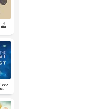
iej -
 dla
Sleep
nds