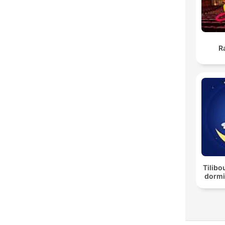
R
Tilibo
dormi