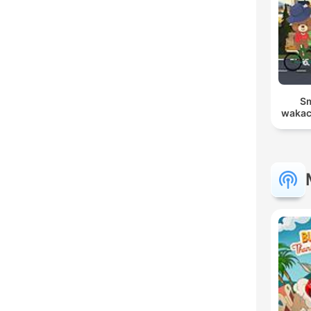
Sm
wakac