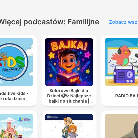
Więcej podcastów: Familijne
Zobacz wsz
Kolorowe Bajki dla
dsitive Kids -
Dzieci 🎧✨ Najlepsze
RADIO BAJ
ki dla dzieci
bajki do słuchania |
Audiobooki dla dzieci
✨