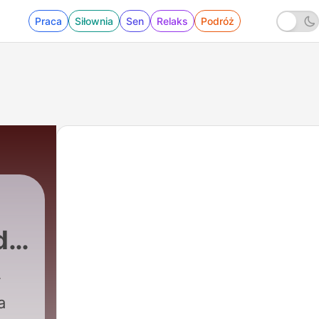
Praca
Siłownia
Sen
Relaks
Podróż
dla
a