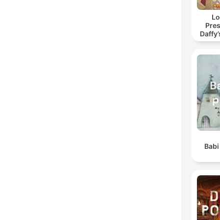
Lo
Pres
Daffy
Babi