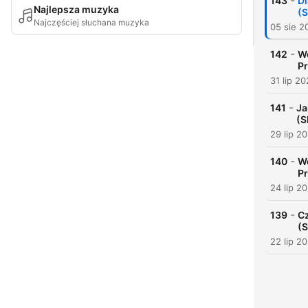
-
143
Dl
Najlepsza muzyka
(
Najczęściej słuchana muzyka
05 sie 2
-
142
We
Pr
31 lip 2
-
141
Ja
(S
29 lip 2
-
140
We
Pr
24 lip 2
-
139
Cz
(
22 lip 2