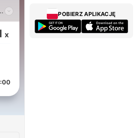

POBIERZ APLIKACJĘ
aźni
.
1
x
 🎧
:00
iu
rami
rnie