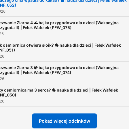
aczego ćma wpadła do kakao? 🍫 nauka dla dzieci | Felek Wafelek
SNF_052)
przegapić żadnej przygody
026
Bezpieczna alternatywa dl
ekranu. 📩 Kontakt:
zwanie Ziarna 4 🌊 bajka przygodowa dla dzieci (Wakacyjna
zygoda II) | Felek Wafelek (PFW_075)
https://www.przygodyfelka
026
k ośmiornica otwiera słoik? 🐙 nauka dla dzieci | Felek Wafelek
NF_051)
026
zwanie Ziarna 3 🍃 bajka przygodowa dla dzieci (Wakacyjna
zygoda II) | Felek Wafelek (PFW_074)
026
y ośmiornica ma 3 serca? 🐙 nauka dla dzieci | Felek Wafelek
SNF_050)
026
Pokaż więcej odcinków