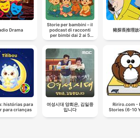
Storie per bambini – il
adio Drama
podcast di racconti
豬探長推理故
per bimbi dai 2 ai 5
anni
u: histórias para
여성시대 양희은, 김일중
Ririro.com - 
r para crianças
입니다
Stories (6-10 