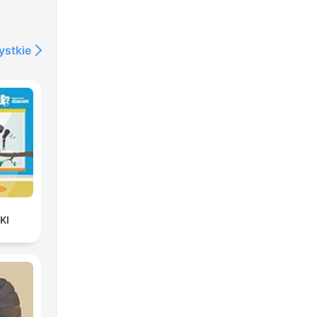
ystkie
KI