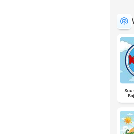
Soun
Baj