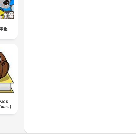
事集
Kids
Years)