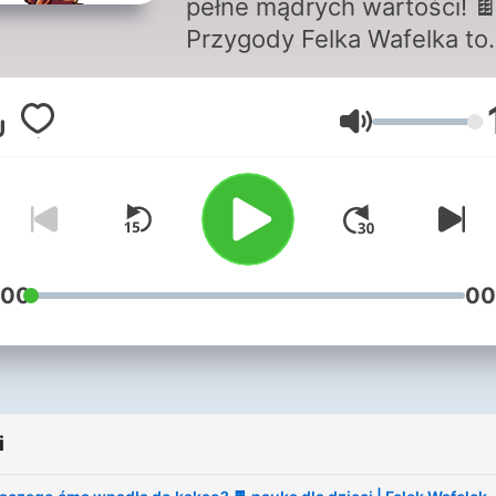
pełne mądrych wartości! 
Przygody Felka Wafelka to
zabawne opowieści o przyj
i odwadze (dla dzieci 4–12)
Głośność
Szukasz mądrej bajki na
dobranoc? Felek to idealny
przewodnik po świecie
wyobraźni – od pirackich
statków po latające krainy.
Słuchajcie w aucie i przed
:00
00
snem, wyciszając się po dn
pełnym wrażeń. Czasem to
słuchacze stają się bohate
naszych zagadek! Nowe
i
odcinki publikujemy regula
– kliknij „Obserwuj”, by nie