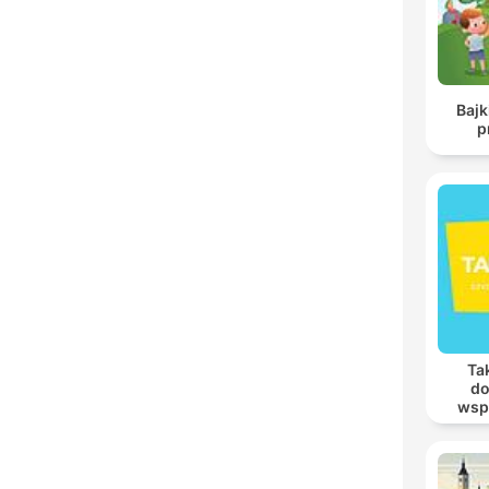
Baj
p
Tak
do
wsp