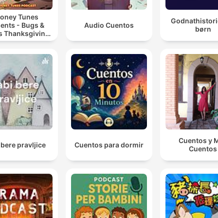
oney Tunes
Godnathistori
ents - Bugs &
Audio Cuentos
børn
’s Thanksgiving
Road Trip
Cuentos y 
 bere pravljice
Cuentos para dormir
Cuentos