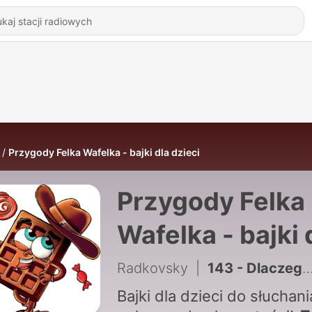
Przygody Felka Wafelka - bajki dla dzieci
Przygody Felka
Wafelka - bajki 
dzieci
Radkovsky
|
143 - Dlaczego ćma wpadła do kakao? 🍫 nauka dla dzieci | Felek Wafelek (SNF_052)
Bajki dla dzieci do słuchani