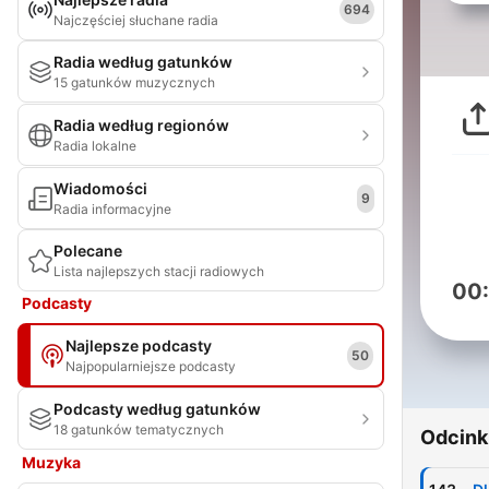
694
Najczęściej słuchane radia
Radia według gatunków
15 gatunków muzycznych
Radia według regionów
Radia lokalne
Wiadomości
9
Radia informacyjne
Polecane
Lista najlepszych stacji radiowych
00
Podcasty
Najlepsze podcasty
50
Najpopularniejsze podcasty
Podcasty według gatunków
18 gatunków tematycznych
Odcink
Muzyka