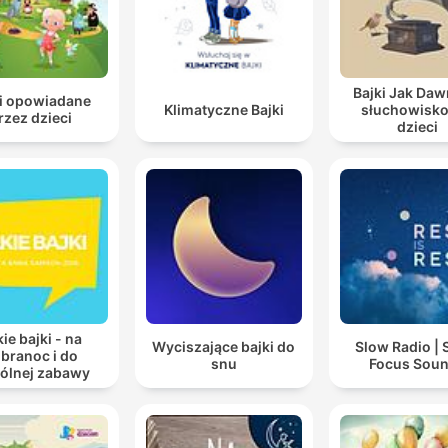
Bajki Jak Dawn
ki opowiadane
Klimatyczne Bajki
słuchowisko
rzez dzieci
dzieci
ie bajki - na
Wyciszające bajki do
Slow Radio | 
branoc i do
snu
Focus Sou
ólnej zabawy