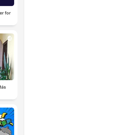
er for
Más