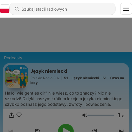
Podcasty
Język niemiecki
Polskie Radio S.A.
|
51 - Język niemiecki - 51 - Czas na
lody
Hallo, wie geht es dir?​ Nie wiesz, co to znaczy? Nic nie
szkodzi! Dzięki naszym krótkim lekcjom języka niemieckiego
szybko poznasz jego podstawy, zwroty i powiedzenia.
1
x
Głośność