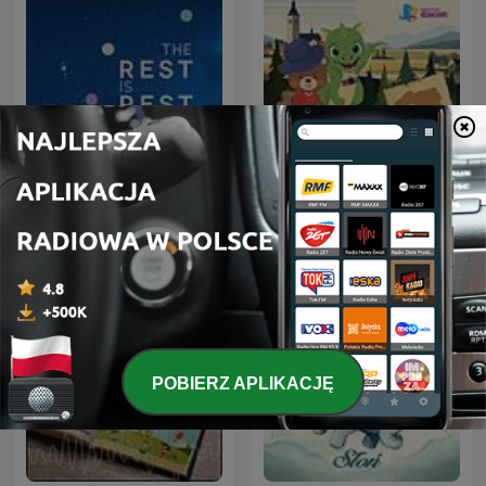
Slow Radio | Sleep Focus
Smok i Miś na wakacjach
Sounds
w… Polsce
POBIERZ APLIKACJĘ