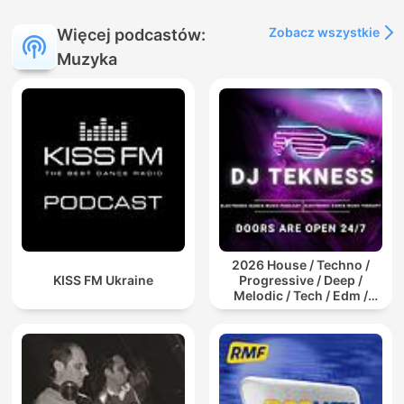
Zobacz wszystkie
Więcej podcastów:
Muzyka
2026 House / Techno /
KISS FM Ukraine
Progressive / Deep /
Melodic / Tech / Edm /
Afro / ibiza DJ Mix / Set /
Podcast / Electronic
Dance Musi