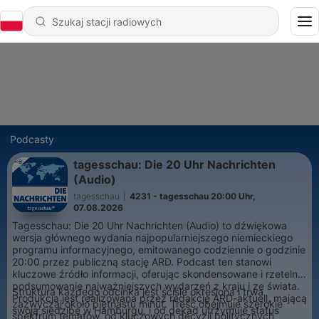
Podcasty
tagesschau: Die 20 Uhr Nachrichten
(Audio)
tagesschau
|
4231 - tagesschau 20:00 Uhr,
07.08.2026
Tagesschau: Die 20 Uhr Nachrichten (Audio) to dźwiękowa
wersja głównego wydania najpopularniejszego niemieckiego
programu informacyjnego, emitowanego codziennie o godzinie
20:00 przez publiczną stację ARD. Podcast ten stanowi
kluczowe źródło informacji, oferując skondensowane i rzetelne
podsumowanie najważniejszych wydarzeń z kraju i ze świata.
Struktura każdego odcinka jest ściśle określona i trwa
Produkcja jest realizowana przez redakcję ARD-aktuell, mającą
zazwyczaj około piętnastu minut. Treść obejmuje szerokie
swoją siedzibę w Hamburgu, i od dekad utrzymuje status
spektrum tematów, od kluczowych decyzji politycznych