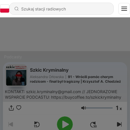
Podcasty
Szkic Kryminalny
Aleksandra Orłowska
|
91 - Wrócili pomóc chorym
rodzicom - finał był tragiczny | Krzysztof A. Chodzież
KONTAKT: szkic.kryminalny@gmail.com // JEDNORAZOWE
WSPARCIE PODCASTU: https://buycoffee.to/szkickryminalny
1
x
Głośność