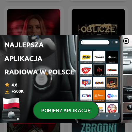
Olga Herring True Crime
Oblicze Zbrodni
POBIERZ APLIKACJĘ