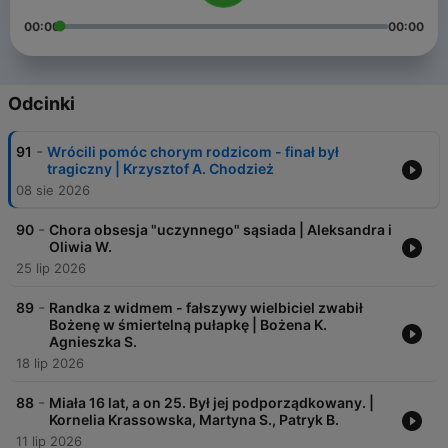
00:00
00:00
Odcinki
-
91
Wrócili pomóc chorym rodzicom - finał był
tragiczny | Krzysztof A. Chodzież
08 sie 2026
-
90
Chora obsesja "uczynnego" sąsiada | Aleksandra i
Oliwia W.
25 lip 2026
-
89
Randka z widmem - fałszywy wielbiciel zwabił
Bożenę w śmiertelną pułapkę | Bożena K.
Agnieszka S.
18 lip 2026
-
88
Miała 16 lat, a on 25. Był jej podporządkowany. |
Kornelia Krassowska, Martyna S., Patryk B.
11 lip 2026