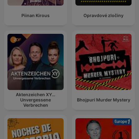
Piinan Kirous
Opravdové zločiny
Aktenzeichen XY…
Unvergessene
Bhojpuri Murder Mystery
Verbrechen