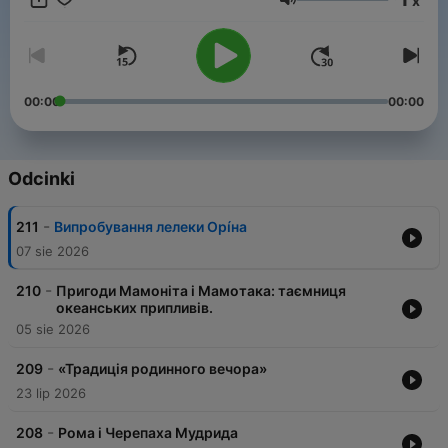
x
казок народів світу, які ми вибрали та озвучили спеціально
Głośność
для вас. Наш Telegram канал https://t.me/suspilne_kazky
YouTube канал з мультфільмами Бробакс
https://cutt.ly/yAfTYBU
00:00
00:00
Odcinki
-
211
Випробування лелеки Орíна
07 sie 2026
-
210
Пригоди Мамоніта і Мамотака: таємниця
океанських припливів.
05 sie 2026
-
209
«Традиція родинного вечора»
23 lip 2026
-
208
Рома і Черепаха Мудрида