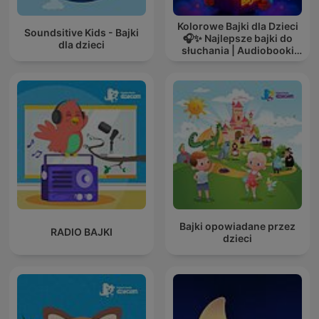
Kolorowe Bajki dla Dzieci
Soundsitive Kids - Bajki
🎧✨ Najlepsze bajki do
dla dzieci
słuchania | Audiobooki
dla dzieci ✨
Bajki opowiadane przez
RADIO BAJKI
dzieci