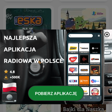
Smok i Miś na wakacjach
ESKA daje szkołę
w… Polsce
POBIERZ APLIKACJĘ