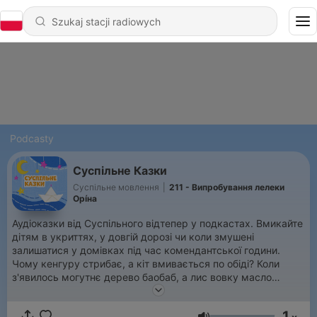
Podcasty
Суспільне Казки
Суспільне мовлення
|
211 - Випробування лелеки
Орíна
Аудіоказки від Суспільного відтепер у подкастах. Вмикайте
дітям в укриттях, у довгій дорозі чи коли змушені
залишатися у домівках під час комендантської години.
Чому кенгуру стрибає, а кіт вмивається по обіді? Коли
з'явилось могутнє дерево баобаб, а лис вовку масло
показав? Навіщо миші збираються на раду, а бджола рятує
гусці життя? Про все це можна дізнатися з найкращих
1