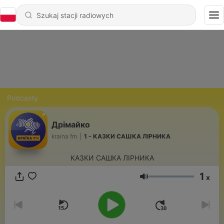
Podcasty
Дрімайко
kraina fm
|
1 - КАЗКИ САШКА ЛІРНИКА
КАЗКИ САШКА ЛІРНИКА
1
x
Głośność