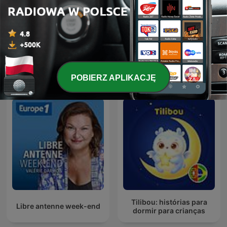
Bajki opowiadane przez
Bajki dla Naszka
dzieci
[PODCAST]
Międzynarodowe podcasty: Familijne
POBIERZ APLIKACJĘ
Tilibou: histórias para
Libre antenne week-end
dormir para crianças