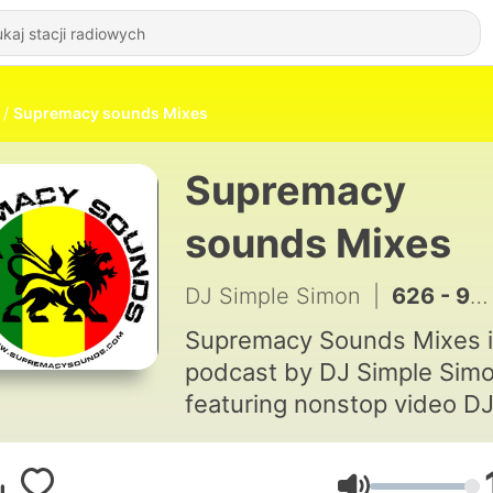
Supremacy sounds Mixes
Supremacy
sounds Mixes
DJ Simple Simon
|
626 - 90s EURODANCE MEGAMIX Non-Stop Dance Anthems | Haddaway, SNAP!, Real McCoy & Eiffel 65
Supremacy Sounds Mixes i
podcast by DJ Simple Sim
featuring nonstop video D
mixes across multiple genr
From Afrobeats and Amapi