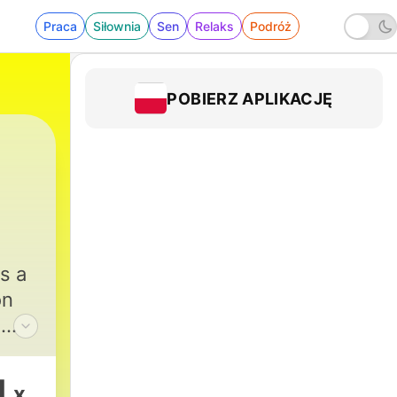
Praca
Siłownia
Sen
Relaks
Podróż
POBIERZ APLIKACJĘ
s a
on
J
es.
ano
1
x