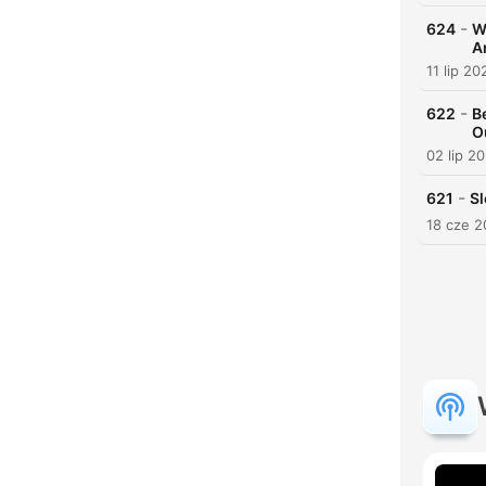
-
624
W
A
11 lip 20
-
622
B
O
02 lip 2
-
621
Sl
18 cze 