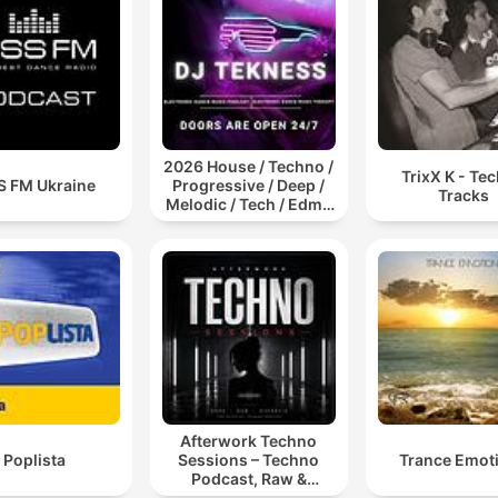
2026 House / Techno /
TrixX K - Te
S FM Ukraine
Progressive / Deep /
Tracks
Melodic / Tech / Edm /
Afro / ibiza DJ Mix /
Set / Podcast /
Electronic Dance Musi
Afterwork Techno
Poplista
Sessions – Techno
Trance Emot
Podcast, Raw &
Hypnotic Techno