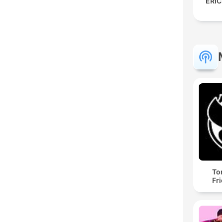
ERIC
To
Fr