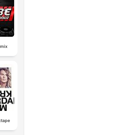
emix
xtape