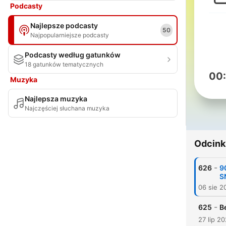
Podcasty
Najlepsze podcasty
50
Najpopularniejsze podcasty
Podcasty według gatunków
18 gatunków tematycznych
00
Muzyka
Najlepsza muzyka
Najczęściej słuchana muzyka
Odcink
-
626
9
S
06 sie 2
-
625
B
27 lip 2