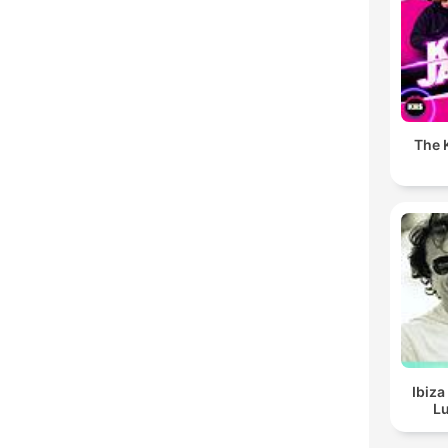
The K
Ibiza
Lu