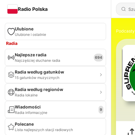
Radio Polska
Ulubione
Podcasty
Ulubione i ostatnie
Radia
Najlepsze radia
694
Najczęściej słuchane radia
Radia według gatunków
15 gatunków muzycznych
Radia według regionów
Radia lokalne
Wiadomości
9
Radia informacyjne
Polecane
Lista najlepszych stacji radiowych