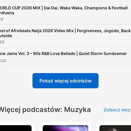
@supremacysounds2003
ORLD CUP 2026 MIX | Dai Dai, Waka Waka, Champions & Football
nthems
26
est of Afrobeats Naija 2026 Video Mix | Forgiveness, Jogodo, Back
utside
026
ow Jams Vol. 3 – 90s R&B Love Ballads | Quiet Storm Sundowner
2026
Pokaż więcej odcinków
Więcej podcastów: Muzyka
Zobacz wsz