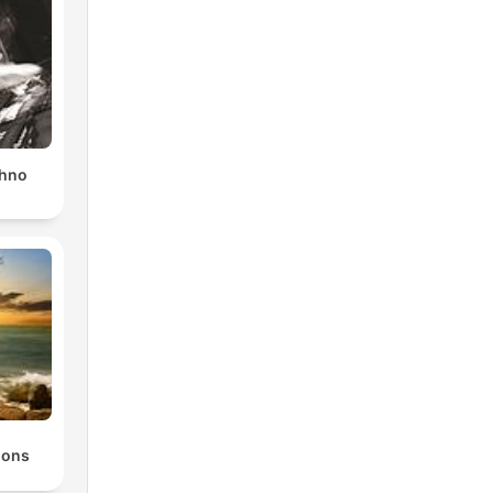
chno
ions