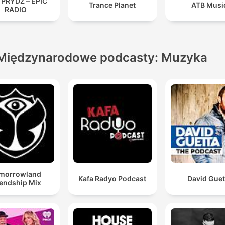
 PRYDZ – EPIC
Trance Planet
ATB Musi
RADIO
Międzynarodowe podcasty: Muzyka
morrowland
Kafa Radyo Podcast
David Guet
iendship Mix