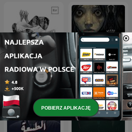
Sitio Bangungot - Pinoy
Podcast na dobranoc
Horror Stories for Sleep
Podcast
POBIERZ APLIKACJĘ