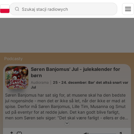
Podcasty
Søren Banjomus' Jul - julekalender for
børn
Audiorama
|
25 - 24. december: Bar' det altså snart var
Jul
Søren Banjomus har sat sig for, at musene skal ha den bedste
jul nogensinde - men det er ikke så let, når der ikke er mad at
spise. Derfor må Søren Banjomus, Lille Tim, Musanna og Smut
ud på eventyr for at redde julen. Det kan godt blive farligt,
men som Søren selv siger: "Det skal være farligt - ellers er det
ikke et eventyr." Søren Banjomus' Jul er en helt særlig historie
om en helt særlig mus, og alle de mystiske og magiske ting,