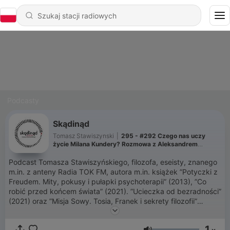
Podcasty
Skądinąd
Tomasz Stawiszynski
|
295 - #292 Czego nas uczy
życie Milana Kundery? Rozmowa z Aleksandrem
Kaczorowskim
Podcast Tomasza Stawiszyńskiego, filozofa, eseisty, znanego
m.in. z anteny Radia TOK FM, autora m.in. książek ”Potyczki z
Freudem. Mity, pokusy i pułapki psychoterapii” (2013), ”Co
robić przed końcem świata” (2021). ”Ucieczka od bezradności”
(2021) oraz ”Misja Sowy. Tosia, Franek i sekrety filozofii”
(2022).
1