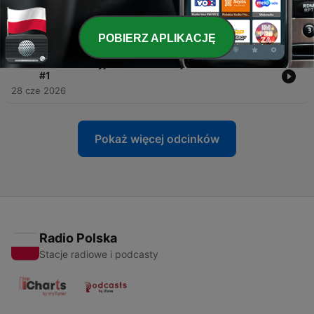
-
292
#289 Lekarz, pacjent i presja czasu. Rozmowa z
dr. Markiem Bonczarem
05 lip 2026
POBIERZ APLIKACJĘ
-
291
#288 Wakacyjne rekomendacje lekturowe’2026
#1
28 cze 2026
Pokaż więcej odcinków
Radio Polska
Stacje radiowe i podcasty