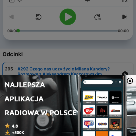
x
Głośność
00:00
00:00
Odcinki
-
295
#292 Czego nas uczy życie Milana Kundery?
Rozmowa z Aleksandrem Kaczorowskim
02 sie 2026
-
294
#291 Wakacyjne rekomendacje lekturowe’2026
#3
26 lip 2026
-
293
#290 Wakacyjne rekomendacje lekturowe’2026
#2
12 lip 2026