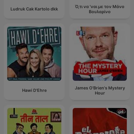
Ό,τι να 'ναι με τον Μάνο
Ludruk Cak Kartolo dkk
Βουλαρίνο
James O'Brien's Mystery
Hawi D'Ehre
Hour