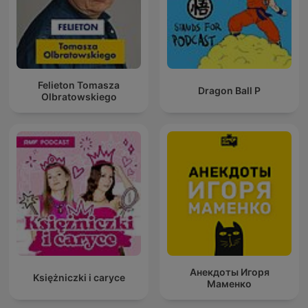
Felieton Tomasza
Dragon Ball P
Olbratowskiego
Анекдоты Игоря
Księżniczki i caryce
Маменко