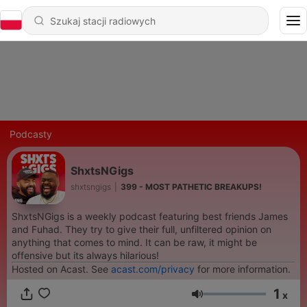
Podcasty
ShxtsNGigs
shxtsngigs
|
399 - MOST PATHETIC BREAKUPS!
ShxtsNGigs is a weekly podcast featuring best friends James
and Fuhad. They try to give their full, unfiltered opinion on
anything that comes to mind. It can be raw, it might be
offensive but its always hilarious!
Hosted on Acast. See
acast.com/privacy
for more information.
1
x
Głośność