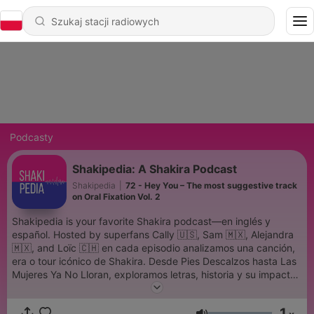
Podcasty
Shakipedia: A Shakira Podcast
Shakipedia
|
72 - Hey You – The most suggestive track
on Oral Fixation Vol. 2
Shakipedia is your favorite Shakira podcast—en inglés y
español. Hosted by superfans Cally 🇺🇸, Sam 🇲🇽, Alejandra
🇲🇽, and Loïc 🇨🇭 en cada episodio analizamos una canción,
era o tour icónico de Shakira. Desde Pies Descalzos hasta Las
Mujeres Ya No Lloran, exploramos letras, historia y su impacto
en la música pop latina. Perfecto para fans de Shakira, letras
explicadas, y reacciones al tour 2026. Follow us y únete a esta
1