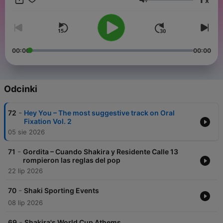
x
comunidad de fans que no lloran… ¡facturan! IG, Twitter +
Głośność
TikTok: @shakipediapod 👉 ¡Nuevos episodios a partir del 10
de junio!
00:00
00:00
Odcinki
-
72
Hey You – The most suggestive track on Oral
Fixation Vol. 2
05 sie 2026
-
71
Gordita – Cuando Shakira y Residente Calle 13
rompieron las reglas del pop
22 lip 2026
-
70
Shaki Sporting Events
08 lip 2026
-
69
Shakira's World Cup Athems