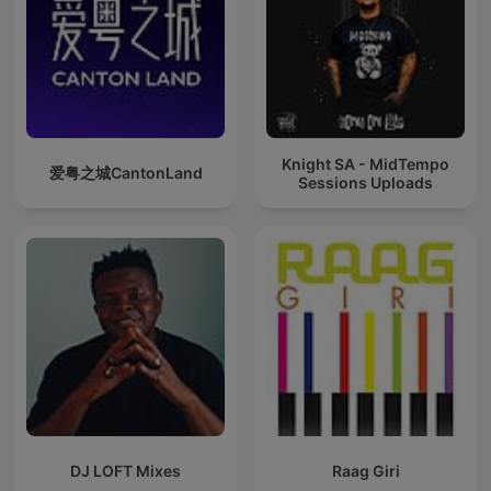
Knight SA - MidTempo
爱粤之城CantonLand
Sessions Uploads
DJ LOFT Mixes
Raag Giri