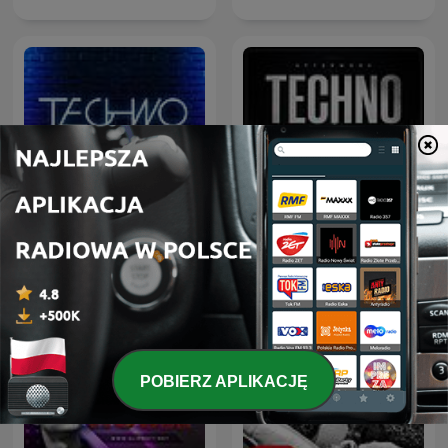
Afterwork Techno
Techno Life
Sessions – Techno
Podcast, Raw & Hypnotic
Techno Mixes
POBIERZ APLIKACJĘ