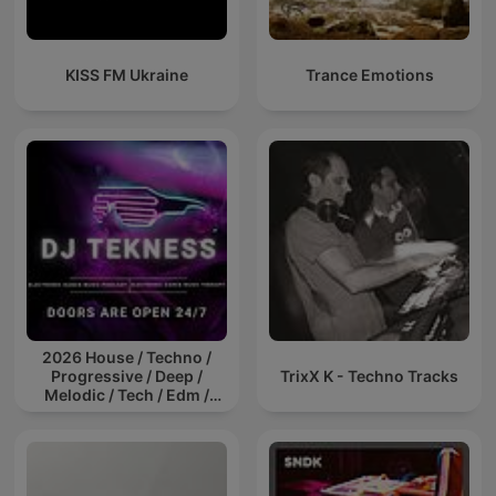
KISS FM Ukraine
Trance Emotions
2026 House / Techno /
Progressive / Deep /
TrixX K - Techno Tracks
Melodic / Tech / Edm /
Afro / ibiza DJ Mix / Set /
Podcast / Electronic
Dance Musi