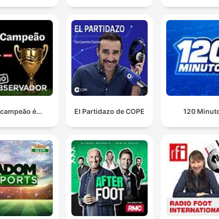
 campeão é...
El Partidazo de COPE
120 Minut