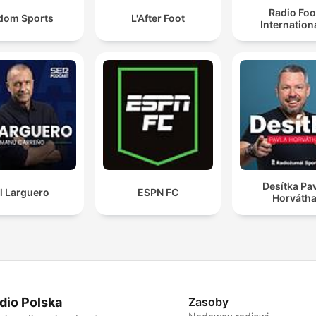
Radio Foo
dom Sports
L'After Foot
Internation
Desítka Pa
l Larguero
ESPN FC
Horváth
dio Polska
Zasoby