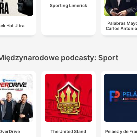
Sporting Limerick
Palabras Mayo
ack Hat Ultra
Carlos Antonio
Międzynarodowe podcasty: Sport
OverDrive
The United Stand
Peláez y de Fr