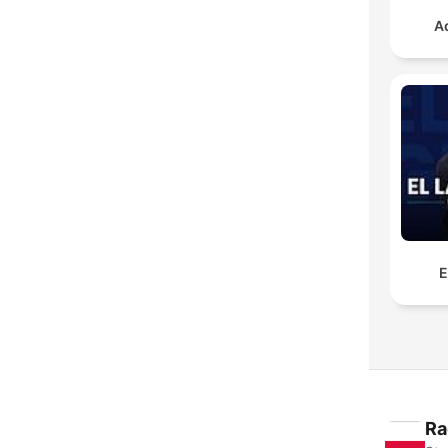
A
E
Ra