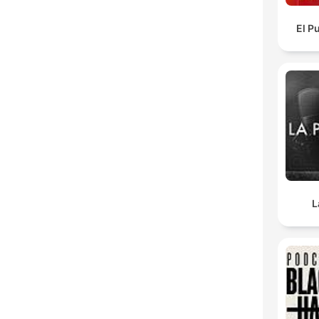
El P
L