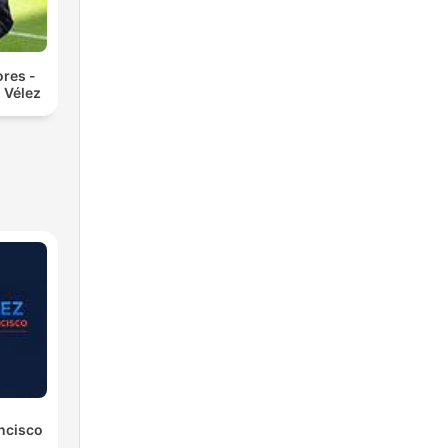
res -
 Vélez
ancisco