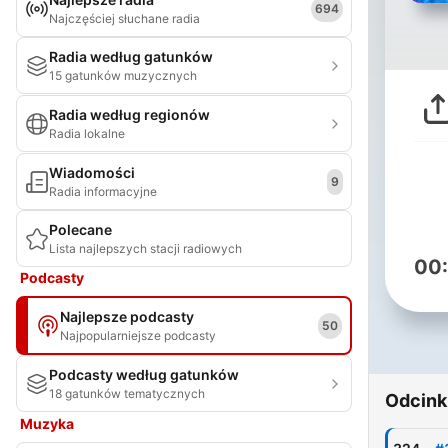
694
Najczęściej słuchane radia
Radia według gatunków
15 gatunków muzycznych
Radia według regionów
Radia lokalne
Wiadomości
9
Radia informacyjne
Polecane
Lista najlepszych stacji radiowych
00
Podcasty
Najlepsze podcasty
50
Najpopularniejsze podcasty
Podcasty według gatunków
18 gatunków tematycznych
Odcink
Muzyka