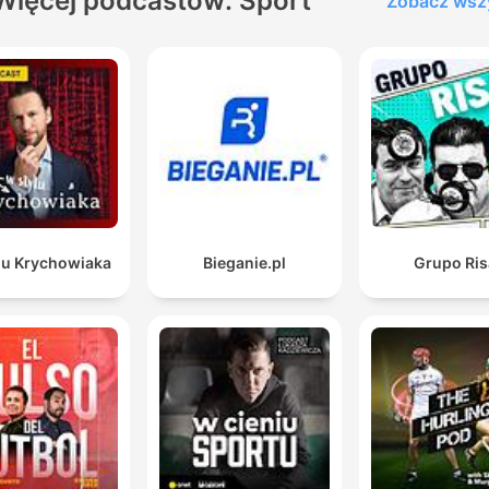
Więcej podcastów: Sport
Zobacz wsz
lu Krychowiaka
Bieganie.pl
Grupo Ris