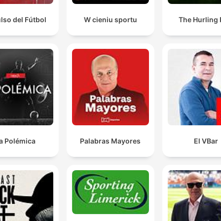
ulso del Fútbol
W cieniu sportu
The Hurling
a Polémica
Palabras Mayores
El VBar