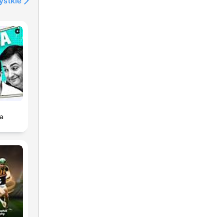
ystkie
a