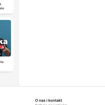
t
ale
vla
a
O nas i kontakt