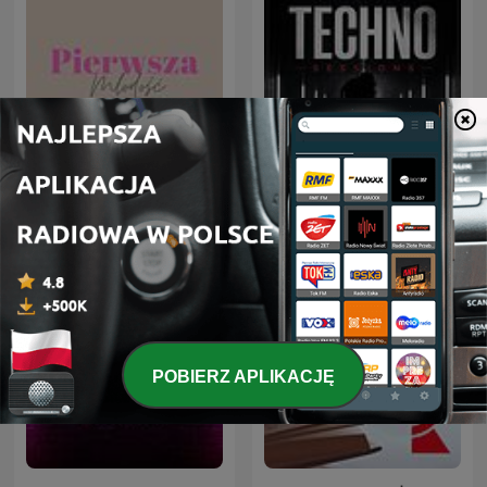
Afterwork Techno
Pierwsza Młodość
Sessions – Techno
Podcast, Raw & Hypnotic
Techno Mixes
POBIERZ APLIKACJĘ