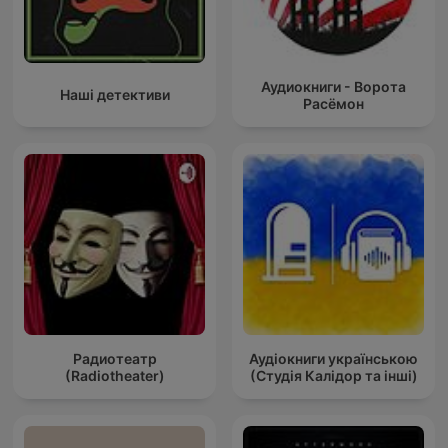
Аудиокниги - Ворота
Наші детективи
Расёмон
Радиотеатр
Аудіокниги українською
(Radiotheater)
(Студія Калідор та інші)