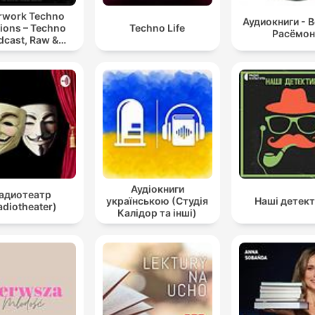
rwork Techno
Аудиокниги - 
ions – Techno
Techno Life
Расёмон
dcast, Raw &
notic Techno
Mixes
Аудіокниги
адиотеатр
українською (Студія
Наші детек
adiotheater)
Калідор та інші)