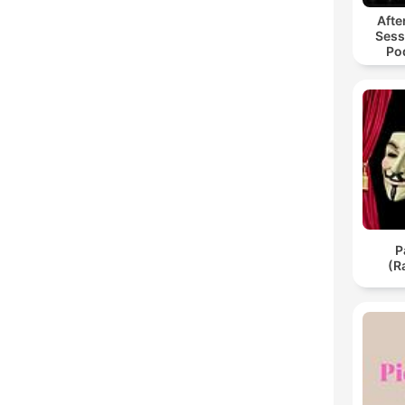
Afte
Sess
Po
Hyp
Р
(R