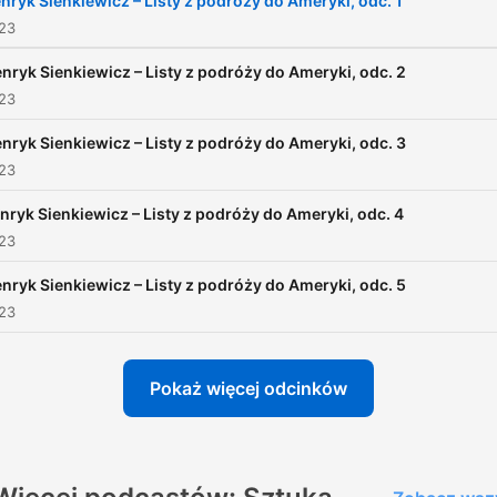
nryk Sienkiewicz – Listy z podróży do Ameryki, odc. 1
obyczajowych, szkice o doli
023
niedoli polskiej emigracji.
„
nryk Sienkiewicz – Listy z podróży do Ameryki, odc. 2
z podróży do Ameryki”
są
023
wybitnym dziełem literacki
nryk Sienkiewicz – Listy z podróży do Ameryki, odc. 3
bogatym zbiorem wiadomo
023
o Ameryce Północnej drugi
połowy XIX wieku. W formi
nryk Sienkiewicz – Listy z podróży do Ameryki, odc. 4
023
książkowej zostały
opublikowane w 1880
nryk Sienkiewicz – Listy z podróży do Ameryki, odc. 5
roku.Czyta Mirosława
023
Podwysocka.
Pokaż więcej odcinków