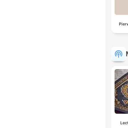
Pier
Lec