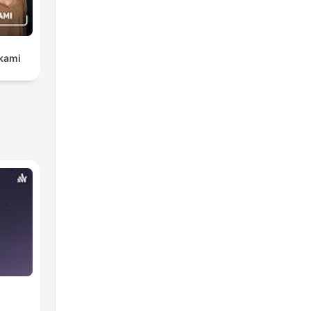
żkami