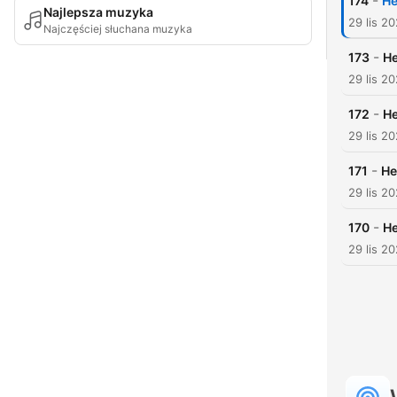
-
174
He
Najlepsza muzyka
29 lis 2
Najczęściej słuchana muzyka
-
173
He
29 lis 2
-
172
He
29 lis 2
-
171
He
29 lis 2
-
170
He
29 lis 2