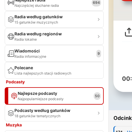
694
Najczęściej słuchane radia
Radia według gatunków
15 gatunków muzycznych
Radia według regionów
Radia lokalne
Wiadomości
9
Radia informacyjne
Polecane
Lista najlepszych stacji radiowych
00
Podcasty
Najlepsze podcasty
50
Najpopularniejsze podcasty
Podcasty według gatunków
18 gatunków tematycznych
Odcink
Muzyka