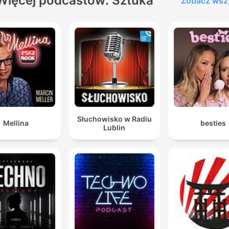
Więcej podcastów: Sztuka
Zobacz wsz
Słuchowisko w Radiu
Mellina
besties
Lublin