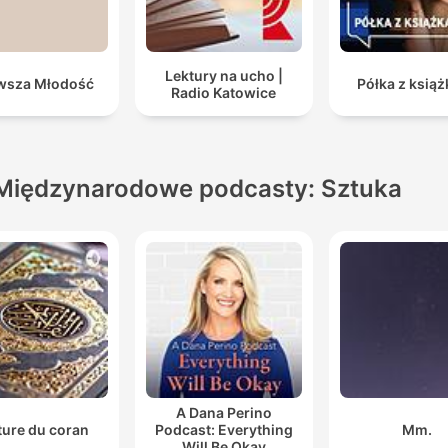
Lektury na ucho |
wsza Młodość
Półka z ksią
Radio Katowice
Międzynarodowe podcasty: Sztuka
A Dana Perino
ture du coran
Podcast: Everything
Mm.
Will Be Okay