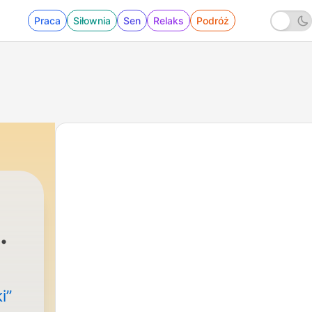
Praca
Siłownia
Sen
Relaks
Podróż
ŻY
i”