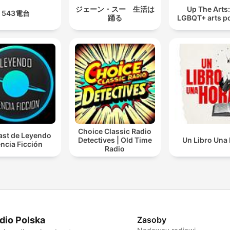
ジェーン・スー 生活は
Up The Arts
543電台
踊る
LGBQT+ arts p
Choice Classic Radio
st de Leyendo
Detectives | Old Time
Un Libro Una
ncia Ficción
Radio
dio Polska
Zasoby