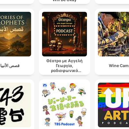
Θέατρο με Αγγελή
قصص الأنبيا
Γεωργία,
Wine Cam
ραδιοφωνικά
θεατρικά έργα