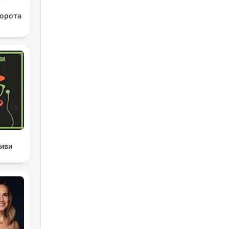
Ворота
тиви