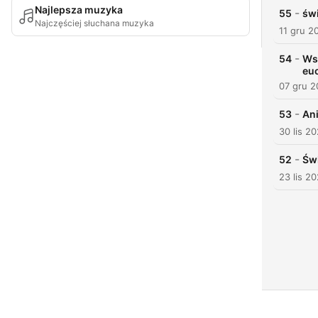
Najlepsza muzyka
-
55
świ
Najczęściej słuchana muzyka
11 gru 2
-
54
Wsp
eu
07 gru 
-
53
Ani
30 lis 2
-
52
Św
23 lis 2