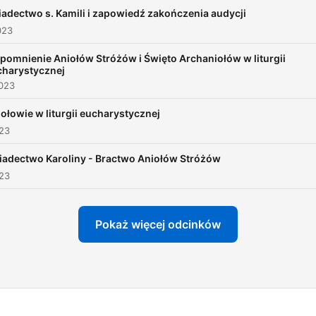
duchowością anielską i
adectwo s. Kamili i zapowiedź zakończenia audycji
dzielenie się nią z innymi j
023
bardzo ważne, różnych
omnienie Aniołów Stróżów i Święto Archaniołów w liturgii
teologów, dogmatyków,
charystycznej
biblistów, liturgistów. Wielu
2023
specjalistów wypowie się 
ołowie w liturgii eucharystycznej
temat Aniołów w swojej
023
dziedzinie. Z audycji dowi
iadectwo Karoliny - Bractwo Aniołów Stróżów
się: kim są Aniołowie (jaka 
023
ich natura i funkcja), jakie
znamy na ich temat dogmat
Pokaż więcej odcinków
prawdy wiary, usłyszymy o
chórach anielskich, o
Archaniołach, o Aniołach w
Biblii, w liturgii Kościoła, o
świętych, którzy mieli relac