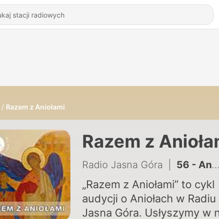
Razem z Aniołami
Razem z Anioła
Radio Jasna Góra
|
56 - Anielska konferencja s. Joanny Andruszczyszyny CSA
„Razem z Aniołami” to cykl
audycji o Aniołach w Radiu
Jasna Góra. Usłyszymy w n