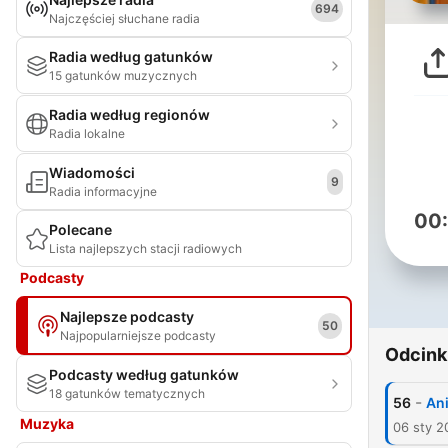
694
Najczęściej słuchane radia
Radia według gatunków
15 gatunków muzycznych
Radia według regionów
Radia lokalne
Wiadomości
9
Radia informacyjne
00
Polecane
Lista najlepszych stacji radiowych
Podcasty
Najlepsze podcasty
50
Najpopularniejsze podcasty
Odcink
Podcasty według gatunków
18 gatunków tematycznych
-
56
An
Muzyka
06 sty 2