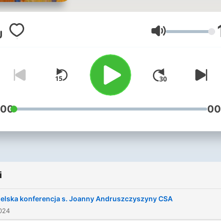
głównie treści z zakresu
angelologii, czyli nauki o
Aniołach. Audycje mają
Głośność
posłużyć zarówno
wzbogaceniu wiedzy na te
Aniołów, ale również
odnowieniu i pogłębieniu re
z nimi, tak by jak najpełniej
:00
00
móc korzystać z ich pomo
na drodze zbawienia i we
wszystkich sytuacjach
naszego codziennego życi
i
Wśród gości zapraszanych
audycji można usłyszeć Sio
ielska konferencja s. Joanny Andruszczyszyny CSA
od Aniołów dla których życ
024