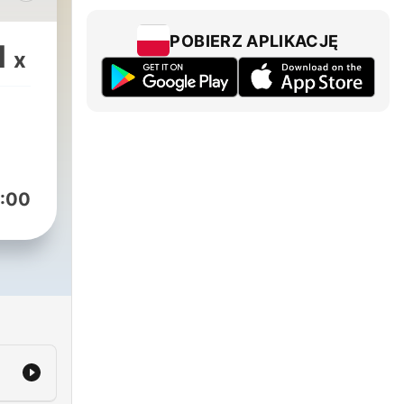
POBIERZ APLIKACJĘ
1
x
mat
lacji
:00
cy
a.
 do
stry
ie