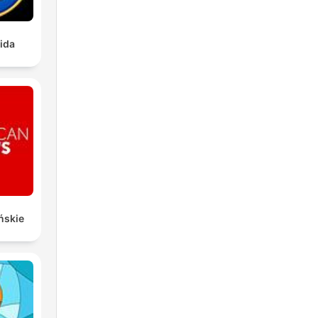
ida
ńskie