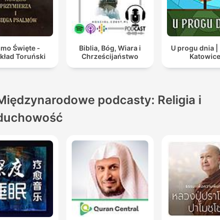
smo Święte -
Biblia, Bóg, Wiara i
U progu dnia |
kład Toruński
Chrześcijaństwo
Katowic
Międzynarodowe podcasty: Religia i
duchowość