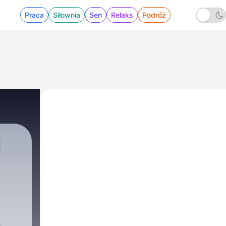
Praca
Siłownia
Sen
Relaks
Podróż
N