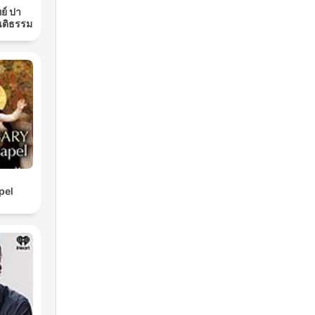
ย์ ปา
นติธรรม
pel