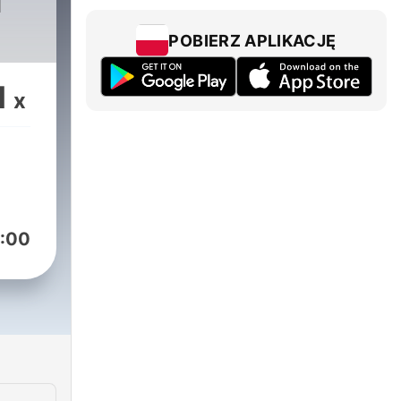
H
POBIERZ APLIKACJĘ
1
x
:00