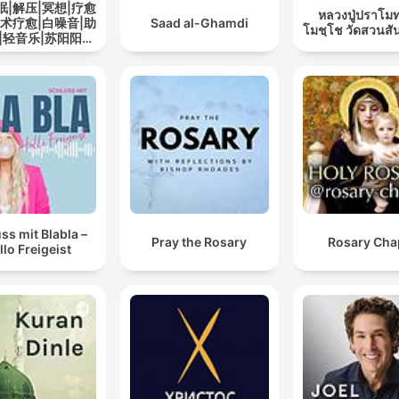
眠|解压|冥想|疗愈
หลวงปู่ปราโมท
艺术疗愈|白噪音|助
Saad al-Ghamdi
โมชฺโช วัดสวนสั
|轻音乐|苏阳阳频
道
ss mit Blabla –
Pray the Rosary
Rosary Cha
llo Freigeist