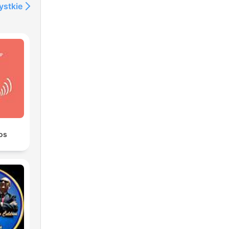
ystkie
os