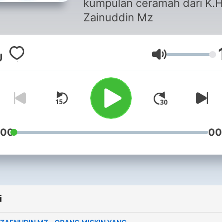
kumpulan ceramah dari K.
Zainuddin Mz
Głośność
:00
00
i