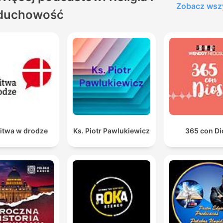
Zobacz wsz
duchowość
itwa w drodze
Ks. Piotr Pawlukiewicz
365 con Di