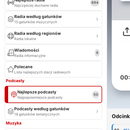
694
Najczęściej słuchane radia
Radia według gatunków
15 gatunków muzycznych
Radia według regionów
Radia lokalne
Wiadomości
9
Radia informacyjne
Polecane
Lista najlepszych stacji radiowych
00
Podcasty
Najlepsze podcasty
50
Najpopularniejsze podcasty
Podcasty według gatunków
18 gatunków tematycznych
Odcink
Muzyka