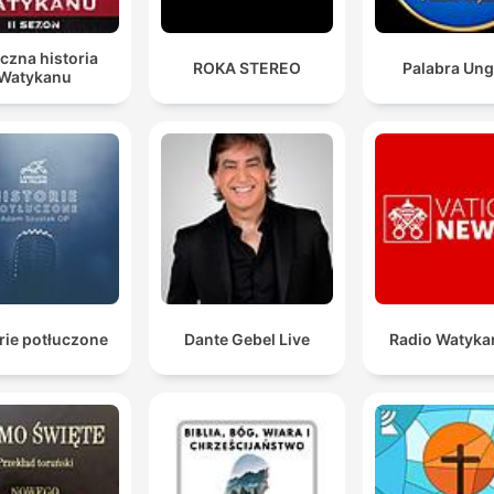
czna historia
ROKA STEREO
Palabra Ung
Watykanu
rie potłuczone
Dante Gebel Live
Radio Watyka