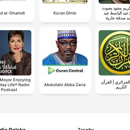
ريم مجود بصوت
d al-Ghamdi
Kuran Dinle
 عبد الباسط عبد
د صدقة جارية
 Meyer Enjoying
لجزائري | القرآن
day Life® Radio
Abdullahi Abba Zaria
الكريم
Podcast
dio Polska
Zasoby