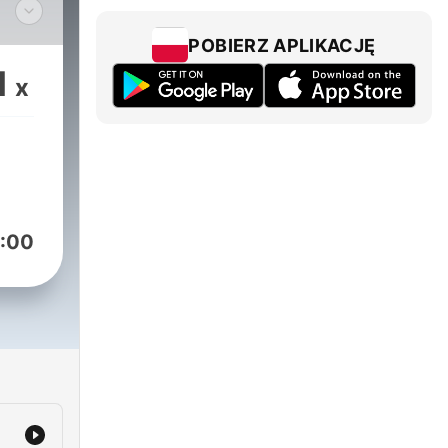
ta
POBIERZ APLIKACJĘ
1
x
:00