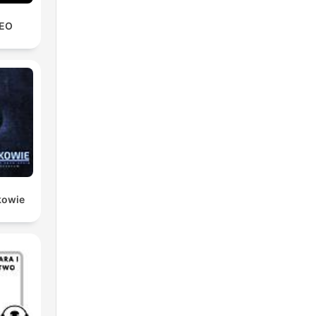
REO
kowie