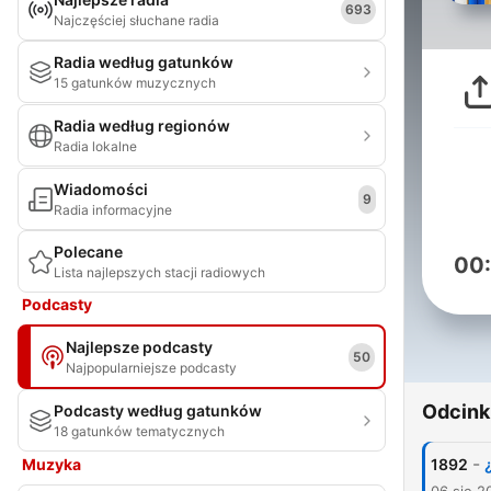
693
Najczęściej słuchane radia
Radia według gatunków
15 gatunków muzycznych
Radia według regionów
Radia lokalne
Wiadomości
9
Radia informacyjne
Polecane
00
Lista najlepszych stacji radiowych
Podcasty
Najlepsze podcasty
50
Najpopularniejsze podcasty
Odcink
Podcasty według gatunków
18 gatunków tematycznych
-
Muzyka
1892