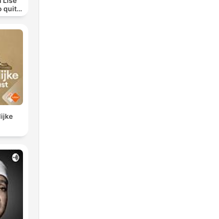
 Lise
o quit
ohol
ijke