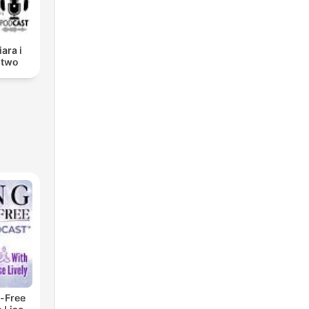
iara i
stwo
-Free