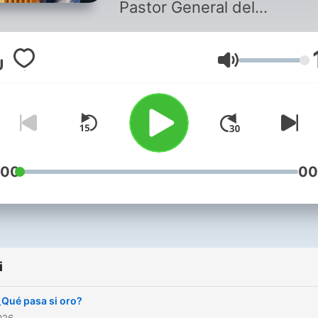
Pastor General del
Tabernaculo Biblico Bautis
Amigos de Israel.
Głośność
:00
00
i
¿Qué pasa si oro?