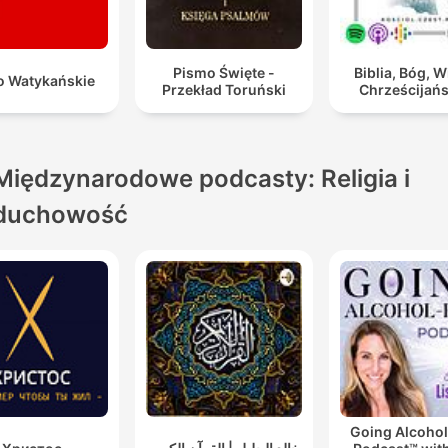
Pismo Święte -
Biblia, Bóg, W
o Watykańskie
Przekład Toruński
Chrześcijań
Międzynarodowe podcasty: Religia i
duchowość
Going Alcohol