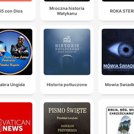
Mroczna historia
65 con Dios
ROKA STE
Watykanu
labra Ungida
Historie potłuczone
Mowia Swiad