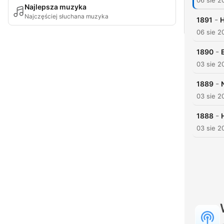
06 sie 2
Najlepsza muzyka
Najczęściej słuchana muzyka
-
1891
H
06 sie 2
-
1890
03 sie 2
-
1889
03 sie 2
-
1888
03 sie 2