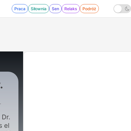
Praca
Siłownia
Sen
Relaks
Podróż
.
 Dr.
s el