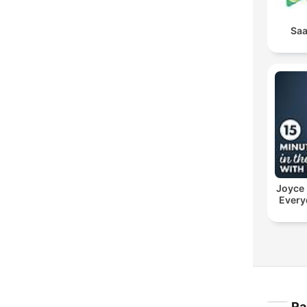
Saa
Joyce
Every
Ra