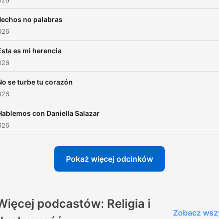
026
echos no palabras
026
Esta es mi herencia
026
No se turbe tu corazón
026
Hablemos con Daniella Salazar
026
Pokaż więcej odcinków
Więcej podcastów: Religia i
Zobacz wsz