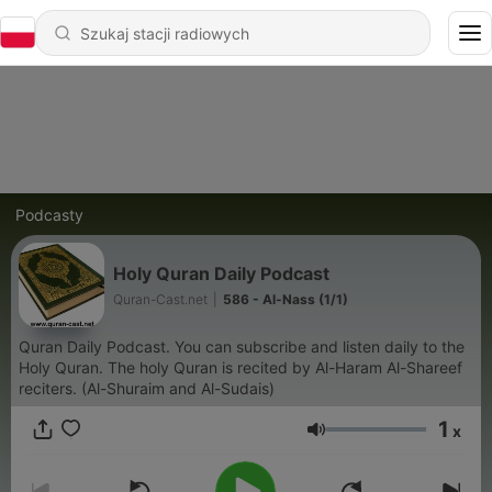
Podcasty
Holy Quran Daily Podcast
Quran-Cast.net
|
586 - Al-Nass (1/1)
Quran Daily Podcast. You can subscribe and listen daily to the
Holy Quran. The holy Quran is recited by Al-Haram Al-Shareef
reciters. (Al-Shuraim and Al-Sudais)
1
x
Głośność