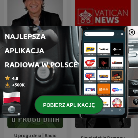
Dante Gebel Live
Radio Watykańskie
POBIERZ APLIKACJĘ
U progu dnia | Radio
Słowiańskie Demony