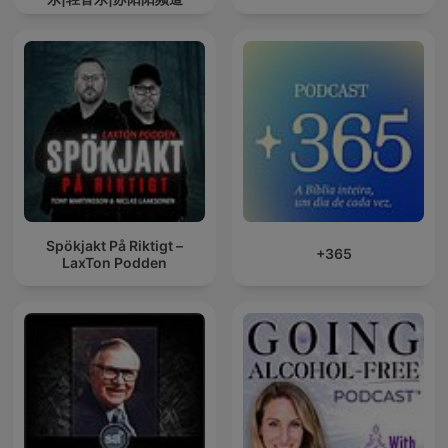
Spökjakt På Riktigt –
+365
LaxTon Podden