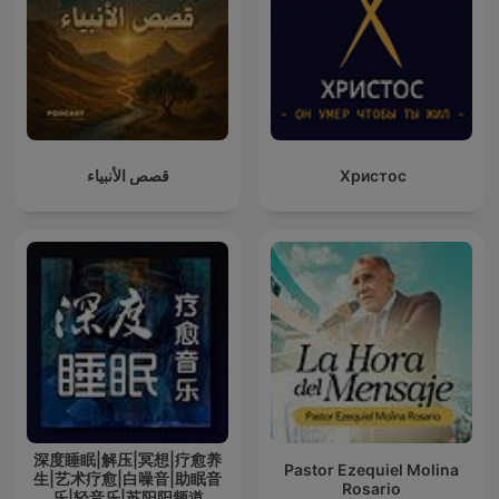
قصص الأنبياء
Христос
深度睡眠|解压|冥想|疗愈养
Pastor Ezequiel Molina
生|艺术疗愈|白噪音|助眠音
Rosario
乐|轻音乐|苏阳阳频道