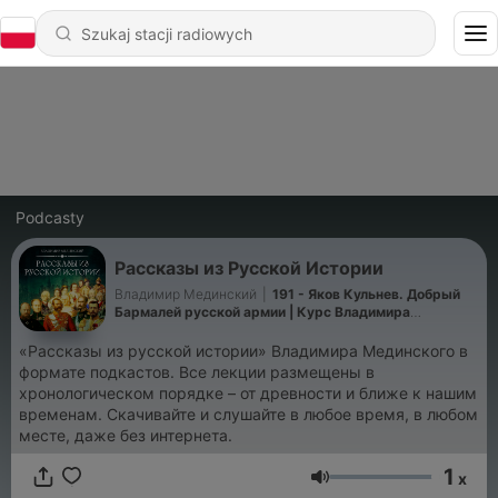
Podcasty
Рассказы из Русской Истории
Владимир Мединский
|
191 - Яков Кульнев. Добрый
Бармалей русской армии | Курс Владимира
Мединского | XIX век
«Рассказы из русской истории» Владимира Мединского в
формате подкастов. Все лекции размещены в
хронологическом порядке – от древности и ближе к нашим
временам. Скачивайте и слушайте в любое время, в любом
месте, даже без интернета.
1
x
Głośność