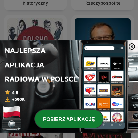
historyczny
Rzeczypospolite
Polska na ucho
Dudek o Historii
POBIERZ APLIKACJĘ