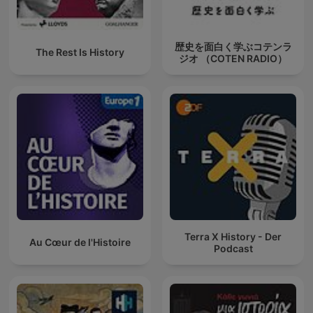
歴史を面白く学ぶコテンラ
The Rest Is History
ジオ （COTEN RADIO）
Terra X History - Der
Au Cœur de l'Histoire
Podcast