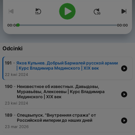
00:00
00:00
Odcinki
-
191
Яков Кульнев. Добрый Бармалей русской армии
| Курс Владимира Мединского | XIX век
22 kwi 2024
-
190
Неизвестное об известных. Давыдовы,
Муравьёвы, Алексеевы | Курс Владимира
Мединского | XIX век
23 kwi 2024
-
189
Спецвыпуск. "Внутренняя стража" от
Российской империи до наших дней
23 mar 2026