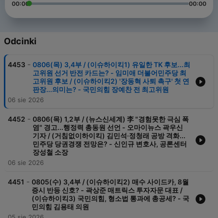
00:00
00:00
Odcinki
-
4453
0806(목) 3,4부 / (이슈하이킥1) 유일한 TK 후보...최
고위원 선거 반전 카드는? - 임미애 더불어민주당 최
고위원 후보 / (이슈하이킥2) '장동혁 사퇴 촉구' 첫 연
판장...의미는? - 국민의힘 장예찬 전 최고위원
06 sie 2026
-
4452
0806(목) 1,2부 / (뉴스신세계) 李 "경험못한 극심 폭
염" 경고...행정력 총동원 선언 - 오마이뉴스 곽우신
기자 / (거침없이하이킥) 김민석·정청래 공방 격화...
민주당 당권경쟁 전망은? - 신인규 변호사, 공론센터
장성철 소장
06 sie 2026
-
4451
0805(수) 3,4부 / (이슈하이킥2) 매수 사이드카, 8월
증시 반등 신호? - 곽상준 매트릭스 투자자문 대표 /
(이슈하이킥3) 국민의힘, 형소법 통과에 총공세? - 국
민의힘 김용태 의원
05 sie 2026