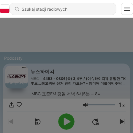
Podcasty
뉴스하이킥
MBC
|
4453 - 0806(목) 3,4부 / (이슈하이킥1) 유일한 TK
후보...최고위원 선거 반전 카드는? - 임미애 더불어민주당 최
고위원 후보 / (이슈하이킥2) '장동혁 사퇴 촉구' 첫 연판장...
의미는? - 국민의힘 장예찬 전 최고위원
MBC 표준FM 평일 저녁 6시5분 ~ 8시
1
x
Głośność