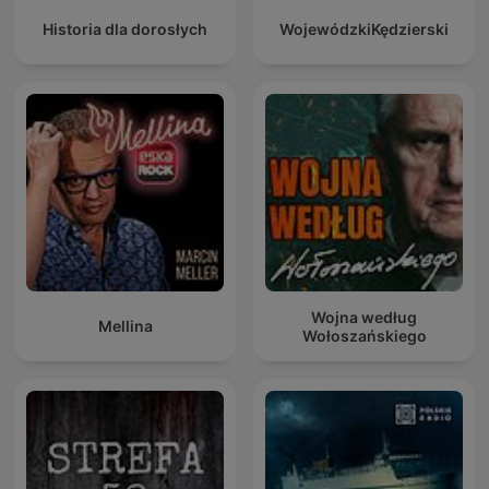
Historia dla dorosłych
WojewódzkiKędzierski
Wojna według
Mellina
Wołoszańskiego