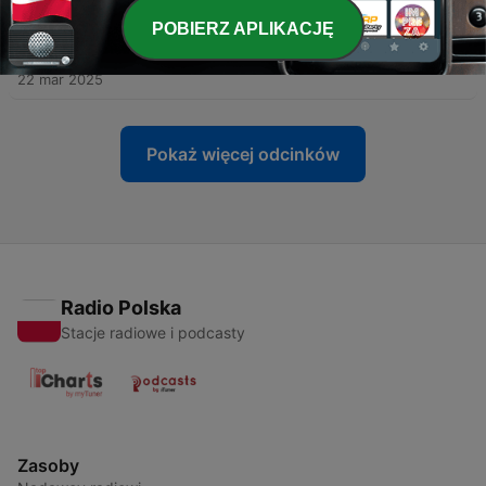
POBIERZ APLIKACJĘ
-
34
EP 034 | Deep House Set | Mar 2025 | DJ Petar
Rodriguez
22 mar 2025
Pokaż więcej odcinków
Radio Polska
Stacje radiowe i podcasty
Zasoby