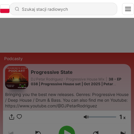
Podcasty
Progressive State
DJ Petar Rodriguez - Progressive House Mix
|
38 - EP
038 | Progressive House set | Oct 2025 | Petar
Rodriguez
Bringing you the best new releases. Genres: Progressive House
/ Deep House / Drum & Bass. You can also find me on Youtube:
https://www.youtube.com/@DJPetarRodriguez
1
x
Głośność