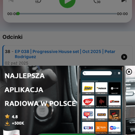
00:00
00:00
Odcinki
-
38
EP 038 | Progressive House set | Oct 2025 | Petar
Rodriguez
02 paź 2025
-
37
EP 037 | Progressive House set | July 2025 | Petar
Rodriguez
11 lip 2025
-
36
EP 036 | Progressive House set | May 2025 | Petar
Rodriguez
23 maj 2025
-
35
EP 035 | Progressive House set | Apr 2025 | Petar
Rodriguez
05 kwi 2025