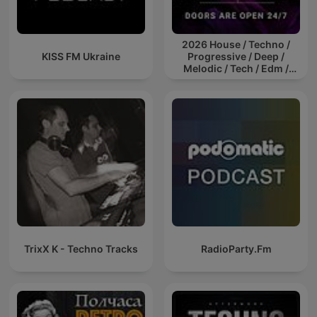
2026 House / Techno /
KISS FM Ukraine
Progressive / Deep /
Melodic / Tech / Edm /
Afro / ibiza DJ Mix / Set /
Podcast / Electronic
Dance Musi
TrixX K - Techno Tracks
RadioParty.Fm