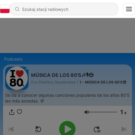
Podcasty
MÚSICA DE LOS 80'S🎶🎙️😎
Eva Sthefany Guadarrama
|
1 - MÚSICA DE LOS 80'S😎
Se da a conocer algunas canciones populares de los años 80'S
las más sonadas. 💯
1
x
Głośność