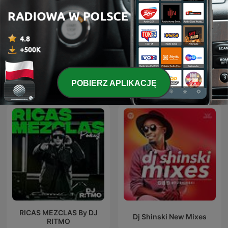
Hardcore Mixtapes
ERIC PRYDZ – EPIC RADIO
POBIERZ APLIKACJĘ
Międzynarodowe podcasty: Muzyka
RICAS MEZCLAS By DJ
Dj Shinski New Mixes
RITMO