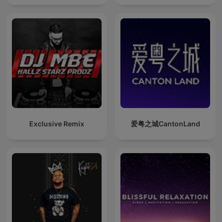
Exclusive Remix
爱粤之城CantonLand