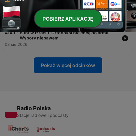
-
4150
Indie, Chiny i Iran ratują gospodarkę Rosji! |
Tydzień w ZBiR 65
POBIERZ APLIKACJĘ
04 sie 2026
-
4149
Bunt w Izraelu. Ortodoksi nie chcą do armii.
Wybory niebawem
03 sie 2026
Pokaż więcej odcinków
Radio Polska
Stacje radiowe i podcasty