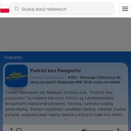
Podcasty
Podróż bez Paszportu
Mateusz Grzeszczuk
|
4153 - Dlaczego Chińczycy nie
chcą się żenić? Generacja 996: Brak czasu na miłość
Cześć! Nazywam się Mateusz Grzeszczuk. "Podróż bez
paszportu" to miejsce dla tych, którzy są zainteresowani
stosunkami międzynarodowymi, historią i szeroko pojętą
geopolityką. Staram wyjaśniać zawiłości świata, stawiać trudne
pytania, podpatrywać rejony świata o których mało kto mówi.
➡ Podoba Ci się to co robię? Wesprzyj mnie na Patronite.
Dzięki Tobie będę mógł dalej rozwijać swój podcast:
1