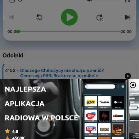
x
https://patronite.pl/podrozbezpaszportu ➡ Zapraszam Was
Głośność
też na moją autorską stronę na facebook:
https://www.facebook.com/matgrzeszczuk oraz fanpage
https://www.facebook.com/podrozbezpaszportu
00:00
00:00
Odcinki
-
4153
Dlaczego Chińczycy nie chcą się żenić?
Generacja 996: Brak czasu na miłość
07 sie 2026
-
4152
Meksyk kontra USA i kartele. Afera w wojsku i
skandal w Tabasco | Sekcja
Latynoamerykańska
05 sie 2026
-
4151
Upadek Erdoğana czy rozbita opozycja? Analiza
sytuacji w Turcji
04 sie 2026