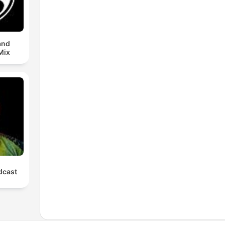
and
Mix
cast