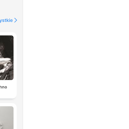
ystkie
chno