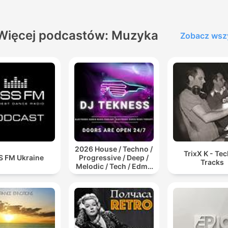
Więcej podcastów: Muzyka
Zobacz wsz
2026 House / Techno /
TrixX K - Te
S FM Ukraine
Progressive / Deep /
Tracks
Melodic / Tech / Edm /
Afro / ibiza DJ Mix /
Set / Podcast /
Electronic Dance Musi