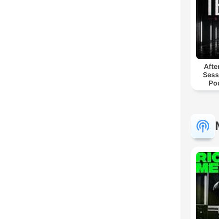
Afte
Sess
Po
Hyp