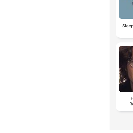
Slee
H
R