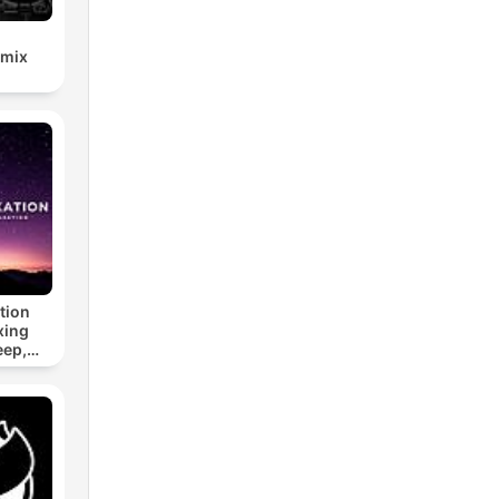
emix
tion
xing
eep,
 &
n