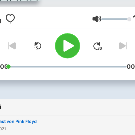
Głośność
:00
00
i
ast von Pink Floyd
021