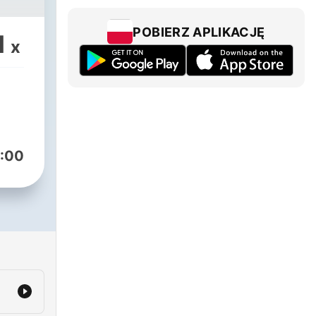
POBIERZ APLIKACJĘ
1
x
:00