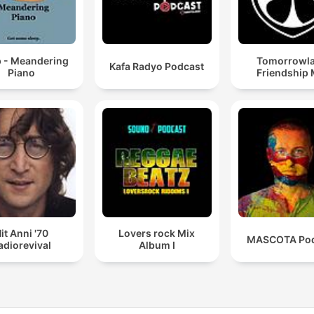
p - Meandering
Tomorrowl
Kafa Radyo Podcast
Piano
Friendship 
it Anni '70
Lovers rock Mix
MASCOTA Pod
adiorevival
Album I