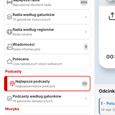
694
Najczęściej słuchane radia
Radia według gatunków
15 gatunków muzycznych
Radia według regionów
Radia lokalne
Wiadomości
9
Radia informacyjne
00
Polecane
Lista najlepszych stacji radiowych
Podcasty
Najlepsze podcasty
50
Najpopularniejsze podcasty
Odcink
Podcasty według gatunków
18 gatunków tematycznych
-
1
Potc
Muzyka
14 mar 2