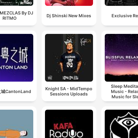
 MEZCLAS By DJ
Dj Shinski New Mixes
Exclusive R
RITMO
Sleep Medita
Knight SA - MidTempo
城CantonLand
Music - Rela
Sessions Uploads
Music for Sl
Meditation
Relaxatio