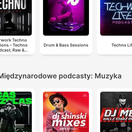
rwork Techno
ions – Techno
Drum & Bass Sessions
Techno Li
dcast, Raw &
notic Techno
Mixes
Międzynarodowe podcasty: Muzyka