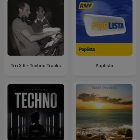
Dance Musi
TrixX K - Techno Tracks
Poplista