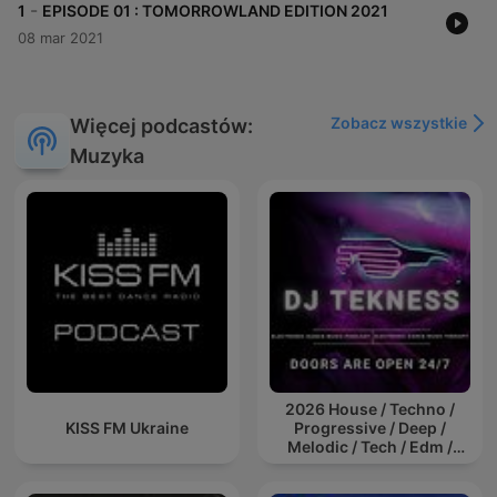
-
1
EPISODE 01 : TOMORROWLAND EDITION 2021
08 mar 2021
Zobacz wszystkie
Więcej podcastów:
Muzyka
2026 House / Techno /
KISS FM Ukraine
Progressive / Deep /
Melodic / Tech / Edm /
Afro / ibiza DJ Mix / Set /
Podcast / Electronic