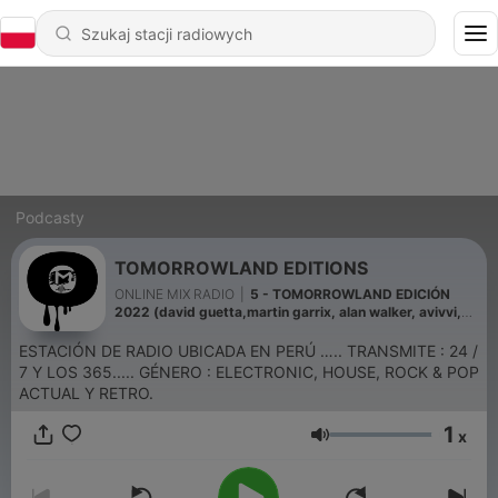
Podcasty
TOMORROWLAND EDITIONS
ONLINE MIX RADIO
|
5 - TOMORROWLAND EDICIÓN
2022 (david guetta,martin garrix, alan walker, avivvi,
tiesto,nicky romero
ESTACIÓN DE RADIO UBICADA EN PERÚ ….. TRANSMITE : 24 /
7 Y LOS 365..... GÉNERO : ELECTRONIC, HOUSE, ROCK & POP
ACTUAL Y RETRO.
1
x
Głośność