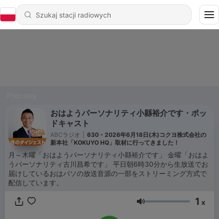
Podcasty
おはようパーソナリティ小縣裕介です・ポッ
ドキャスト
ABCラジオ
|
630 - 2026年6月18日(木)コクヨ株式会社の
新本社「KOKUYO HQ」取材に行ってきました！
月～木曜「おはようパーソナリティ小縣裕介です」 金曜「おはよ
うパーソナリティ古川昌希です」 平日朝6時30分から生放送でお
届けしているおはパソの放送音源の一部をストリーミング方式で
配信しています。
1
x
Głośność