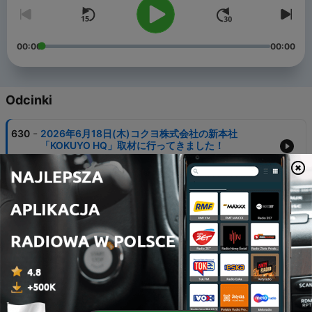
00:00
00:00
Odcinki
-
630
2026年6月18日(木)コクヨ株式会社の新本社
「KOKUYO HQ」取材に行ってきました！
18 cze 2026
-
629
2026年6月17日(水)正しい日焼け止めの使い方🌞
17 cze 2026
-
628
2026年6月15日(月)SNSで話題の「ジェネリック食
品」
15 cze 2026
-
627
2026年6月11日(木)大阪・関西万博を再現したくら
寿司『メモリアル店 なんば千日前』行ってきました♪