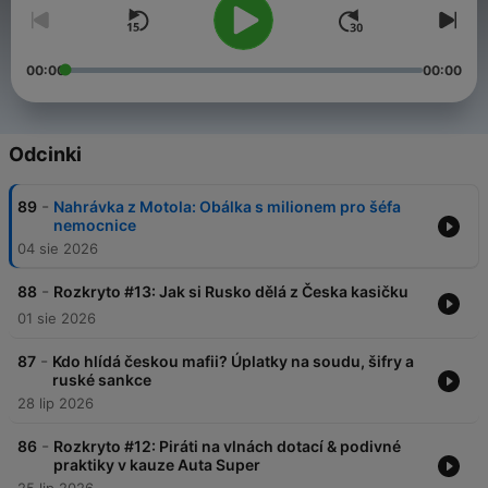
00:00
00:00
Odcinki
-
89
Nahrávka z Motola: Obálka s milionem pro šéfa
nemocnice
04 sie 2026
-
88
Rozkryto #13: Jak si Rusko dělá z Česka kasičku
01 sie 2026
-
87
Kdo hlídá českou mafii? Úplatky na soudu, šifry a
ruské sankce
28 lip 2026
-
86
Rozkryto #12: Piráti na vlnách dotací & podivné
praktiky v kauze Auta Super