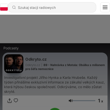
Podcasty
Odkryto.cz
Odkryto.cz
|
89 - Nahrávka z Motola: Obálka s milionem
pro šéfa nemocnice
Investigativní projekt Jiřího Hynka a Karla Hrubeše. Každý
týden přinášíme exkluzivní informace ze zákulisí velkých kauz,
která hýbou českou společností. Odkrýváme, co mělo zůstat
skryté.
1
x
Głośność