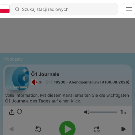
Podcasty
Ö1 Journale
ORF Ö1
|
19230 - Abendjournal um 18 (06.08.2026)
Volle Information. Mit diesem Kanal erhalten Sie die wichtigsten
Ö1 Journale des Tages auf einen Klick.
1
x
Głośność