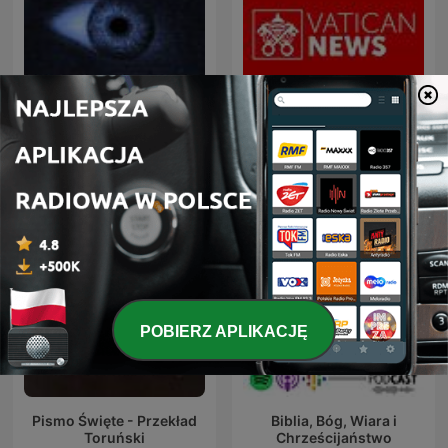
Mowia Swiadkowie
Radio Watykańskie
POBIERZ APLIKACJĘ
Pismo Święte - Przekład
Biblia, Bóg, Wiara i
Toruński
Chrześcijaństwo