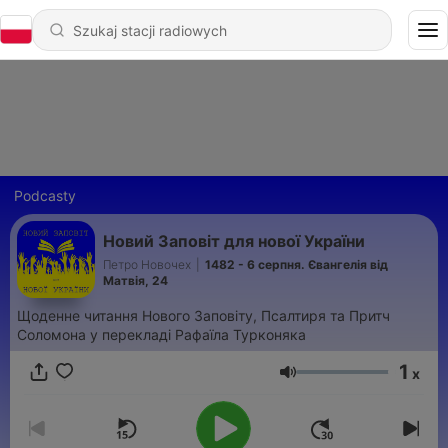
Podcasty
Новий Заповіт для нової України
Петро Новочех
|
1482 - 6 серпня. Євангелія від
Матвія, 24
Щоденне читання Нового Заповіту, Псалтиря та Притч
Соломона у перекладі Рафаїла Турконяка
1
x
Głośność