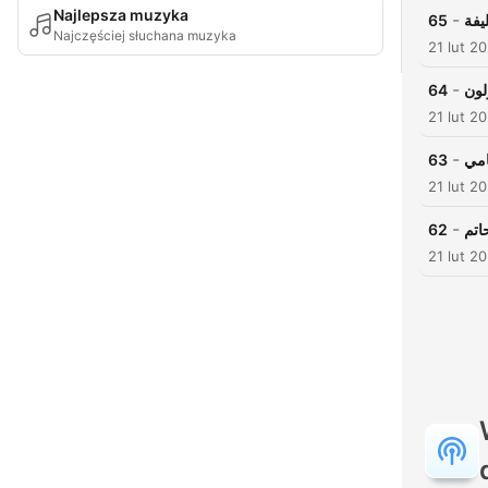
Najlepsza muzyka
-
65
يفة
Najczęściej słuchana muzyka
21 lut 2
-
64
لون
21 lut 2
-
63
امي
21 lut 2
-
62
اتم
21 lut 2