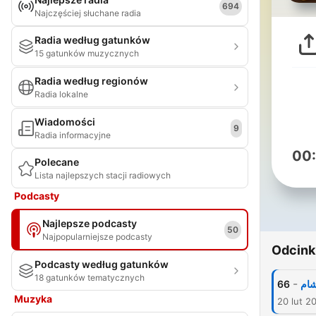
694
Najczęściej słuchane radia
Radia według gatunków
15 gatunków muzycznych
Radia według regionów
Radia lokalne
Wiadomości
9
Radia informacyjne
00
Polecane
Lista najlepszych stacji radiowych
Podcasty
Najlepsze podcasty
50
Najpopularniejsze podcasty
Odcink
Podcasty według gatunków
18 gatunków tematycznych
-
66
شام
Muzyka
20 lut 2