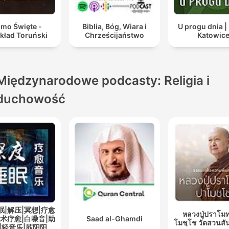
smo Święte -
Biblia, Bóg, Wiara i
U progu dnia |
kład Toruński
Chrześcijaństwo
Katowic
Międzynarodowe podcasty: Religia i
duchowość
眠|解压|冥想|疗愈
หลวงปู่ปราโมท
艺术疗愈|白噪音|助
Saad al-Ghamdi
โมชฺโช วัดสวนสั
|轻音乐|苏阳阳频