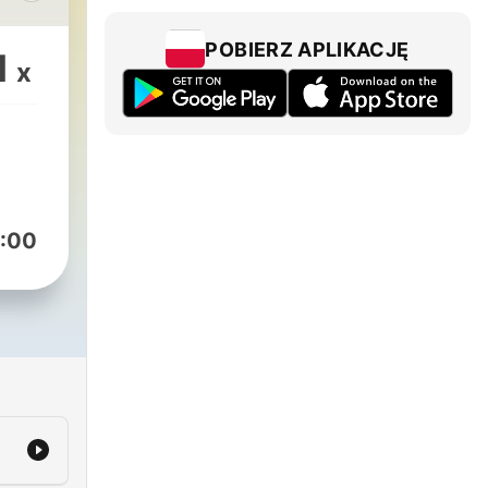
POBIERZ APLIKACJĘ
1
x
وا
:00