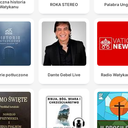
czna historia
ROKA STEREO
Palabra Ung
Watykanu
rie potłuczone
Dante Gebel Live
Radio Watyka