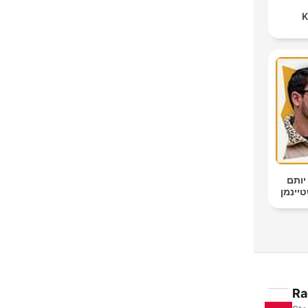
K
יותם
Ra