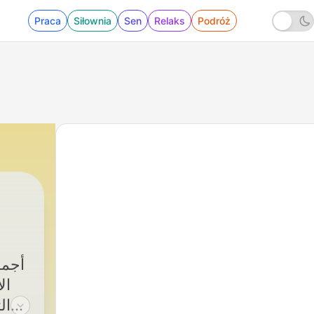
Praca
Siłownia
Sen
Relaks
Podróż
66 - قصص التابعين - القاضي سعيد بن بشير والحكمي بن هشام
|
علم ينتفع به
أجمل
ال
ال