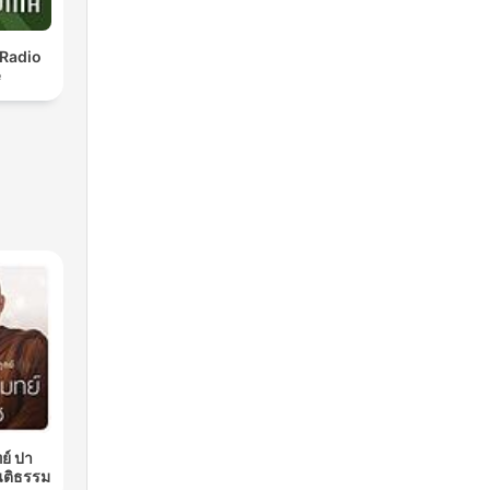
 Radio
e
ย์ ปา
นติธรรม