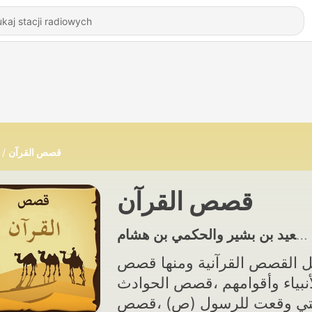
قصص القرآن
قصص القرآن
 القصص القرآنية ومنها قصص
أنبياء وأقوامهم ،قصص الحوادث
تي وقعت للرسول (ص) ،قصص