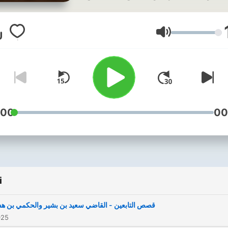
الحيوانات ،وأحداث في أزمان
ماضية لأشخاص غير الأنبياء.
تليها قصص العديد من التابعين
Głośność
لأولياء والمواقف المشرفة التي
وقفوها في مختلف العصور
الإسلامية.
اللهم اجعل لنا بها عظة وعبرة
:00
00
وهداية.
i
قصص التابعين - القاضي سعيد بن بشير والحكمي بن ه
025