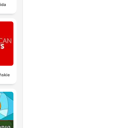
ida
ńskie