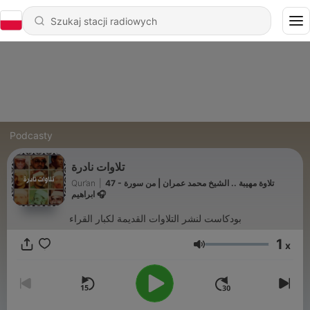
Podcasty
تلاوات نادرة
Qur’an
|
47 - تلاوة مهيبة .. الشيخ محمد عمران | من سورة
ابراهيم 🎧
بودكاست لنشر التلاوات القديمة لكبار القراء
1
x
Głośność