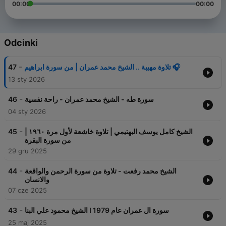
00:00
00:00
Odcinki
-
47
تلاوة مهيبة .. الشيخ محمد عمران | من سورة ابراهيم 🎧
13 sty 2026
-
46
سورة طه - الشيخ محمد عمران - راحة نفسية
04 sty 2026
-
45
الشيخ كامل يوسف البهتيمي | تلاوة خاشعة لأول مرة ١٩٦٠ |
من سورة البقرة
29 gru 2025
-
44
الشيخ محمد رفعت - تلاوة من سورة الرحمن والواقعة
والانسان
07 cze 2025
-
43
الشيخ محمود علي البنا I سورة ال عمران عام 1979
25 maj 2025