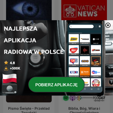
Mowia Swiadkowie
Radio Watykańskie
POBIERZ APLIKACJĘ
Pismo Święte - Przekład
Biblia, Bóg, Wiara i
Toruński
Chrześcijaństwo