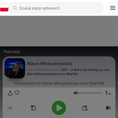
Podcasty
Νίκος Μπογιόπουλος
Νίκος Μπογιόπουλος
|
887 - Ο Φώντας Λάδης με τον
Νίκο Μπογιόπουλο στον Real fm
Η εκπομπή του Νίκου Μπογιόπουλου στον Real FM
1
x
Głośność