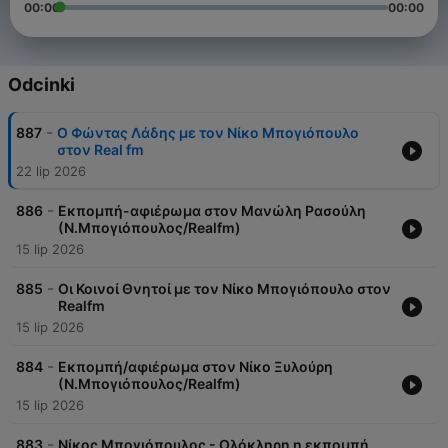
00:00
00:00
Odcinki
-
887
Ο Φώντας Λάδης με τον Νίκο Μπογιόπουλο
στον Real fm
22 lip 2026
-
886
Εκπομπή-αφιέρωμα στον Μανώλη Ρασούλη
(Ν.Μπογιόπουλος/Realfm)
15 lip 2026
-
885
Οι Κοινοί Θνητοί με τον Νίκο Μπογιόπουλο στον
Realfm
15 lip 2026
-
884
Εκπομπή/αφιέρωμα στον Νίκο Ξυλούρη
(Ν.Μπογιόπουλος/Realfm)
15 lip 2026
-
883
Νίκος Μπογιόπουλος - Ολόκληρη η εκπομπή