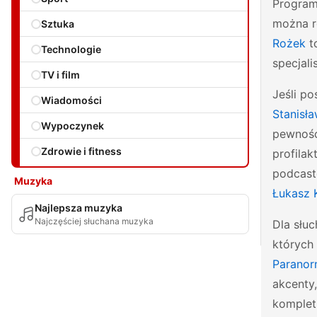
Program
można r
Sztuka
Rożek
t
Technologie
specjali
TV i film
Jeśli p
Wiadomości
Stanisł
Wypoczynek
pewnośc
Zdrowie i fitness
profila
podcast
Muzyka
Łukasz
Najlepsza muzyka
Najczęściej słuchana muzyka
Dla słu
których
Paranor
akcenty,
komplet