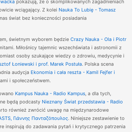
owacka
pokazują, że o skomplikowanych zagadnieniach
wicie wciągający. Z kolei
Nauka To Lubię - Tomasz
nas świat bez konieczności posiadania
ansem, świetnym wyborem będzie
Crazy Nauka - Ola i Piotr
mitami. Miłośnicy tajemnic wszechświata i astronomii z
tomiast osoby szukające wiedzy o zdrowiu, medycynie i
ztof Łoniewski i prof. Marek Postuła
. Polska scena
adnia audycja
Ekonomia i cała reszta - Kamil Fejfer i
lami i społeczeństwem.
otowano
Kampus Nauka - Radio Kampus
, a dla tych,
alne będą podcasty
Nieznany Świat przedstawia - Radio
arto również zwrócić uwagę na międzynarodowe
ASTS, Γιάννης Πανταζόπουλος
. Niniejsze zestawienie to
e inspirują do zadawania pytań i krytycznego patrzenia