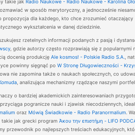
y takie jak
Radio Naukowe - Radio Naukowe - Karolina Gł
ozmawiać w sposób merytoryczny, a jednocześnie niesamo
o propozycja dla każdego, kto chce zrozumieć otaczający 
stycznego wykształcenia w danej dziedzinie.
oszukujesz rzetelnych informacji podanych z pasją i dyst
awscy
, gdzie autorzy często rozprawiają się z popularnymi 
ią docenią produkcję
Ale kosmos! - Polskie Radio S.A.
, na
ktyce powinny sięgnąć po
W Stronę Długowieczności - Krzys
owa nie zapomina także o naukach społecznych, co udow
 Komuda
, analizująca mechanizmy rządzące naszymi portfe
chaczy o bardziej akademickich zainteresowaniach przyg
 przyciąga pogranicze nauki i zjawisk niecodziennych, ide
malium
oraz
Mówią Świadkowie - Radio Paranormalium
. W
 takie jak grecki program
Άκου την επιστήμη - LIFO PODC
ny przewodnik po najlepszych treściach edukacyjnych, któr