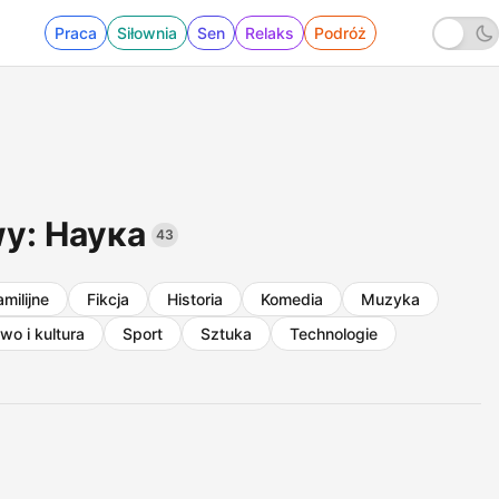
Praca
Siłownia
Sen
Relaks
Podróż
y: Наука
43
amilijne
Fikcja
Historia
Komedia
Muzyka
wo i kultura
Sport
Sztuka
Technologie