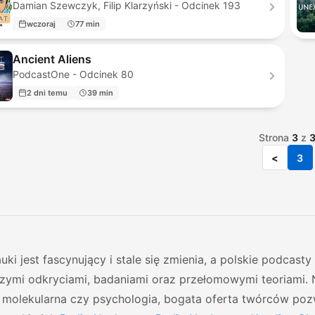
Damian Szewczyk, Filip Klarzyński - Odcinek 193
wczoraj
77 min
Ancient Aliens
PodcastOne - Odcinek 80
2 dni temu
39 min
Strona
3
z
<
3
uki jest fascynujący i stale się zmienia, a polskie podca
zymi odkryciami, badaniami oraz przełomowymi teoriami. Ni
a molekularna czy psychologia, bogata oferta twórców poz