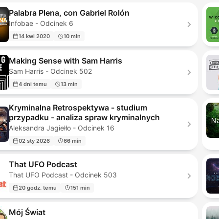
Palabra Plena, con Gabriel Rolón
Infobae - Odcinek 6
14 kwi 2020
10 min
Making Sense with Sam Harris
Sam Harris - Odcinek 502
4 dni temu
13 min
Kryminalna Retrospektywa - studium
przypadku - analiza spraw kryminalnych
Aleksandra Jagiełło - Odcinek 16
02 sty 2026
66 min
That UFO Podcast
That UFO Podcast - Odcinek 503
20 godz. temu
151 min
Mój Świat