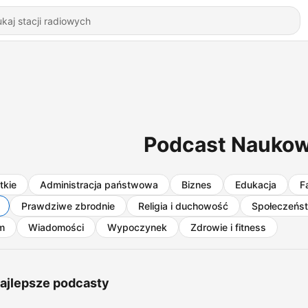
Podcast Naukow
tkie
Administracja państwowa
Biznes
Edukacja
F
Prawdziwe zbrodnie
Religia i duchowość
Społeczeńst
lm
Wiadomości
Wypoczynek
Zdrowie i fitness
ajlepsze podcasty