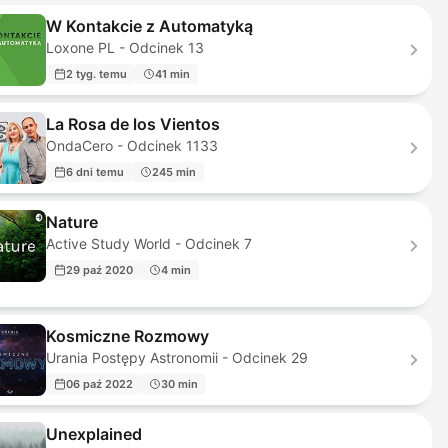
W Kontakcie z Automatyką
Loxone PL - Odcinek 13
2 tyg. temu
41 min
La Rosa de los Vientos
OndaCero - Odcinek 1133
6 dni temu
245 min
Nature
Active Study World - Odcinek 7
29 paź 2020
4 min
Kosmiczne Rozmowy
Urania Postępy Astronomii - Odcinek 29
06 paź 2022
30 min
Unexplained