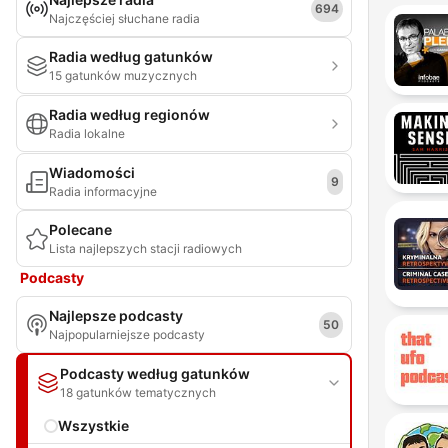
694
Najczęściej słuchane radia
Radia według gatunków
15 gatunków muzycznych
Radia według regionów
Radia lokalne
Wiadomości
9
Radia informacyjne
Polecane
Lista najlepszych stacji radiowych
Podcasty
Najlepsze podcasty
50
Najpopularniejsze podcasty
Podcasty według gatunków
18 gatunków tematycznych
Wszystkie