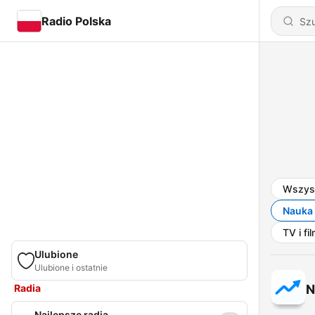
Radio Polska
Wszys
Nauka
TV i fi
Ulubione
Ulubione i ostatnie
Radia
N
Najlepsze radia