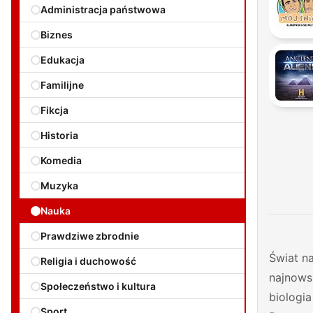
Administracja państwowa
Biznes
Edukacja
Familijne
Fikcja
Historia
Komedia
Muzyka
Nauka
Prawdziwe zbrodnie
Świat na
Religia i duchowość
najnows
Społeczeństwo i kultura
biologi
Sport