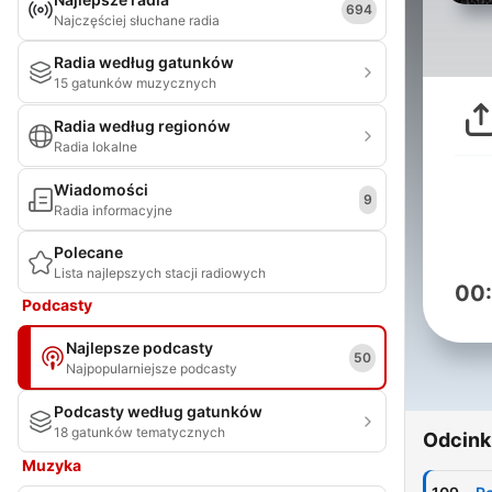
694
Najczęściej słuchane radia
Radia według gatunków
15 gatunków muzycznych
Radia według regionów
Radia lokalne
Wiadomości
9
Radia informacyjne
Polecane
Lista najlepszych stacji radiowych
00
Podcasty
Najlepsze podcasty
50
Najpopularniejsze podcasty
Podcasty według gatunków
18 gatunków tematycznych
Odcink
Muzyka