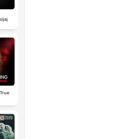
bijaj
 True