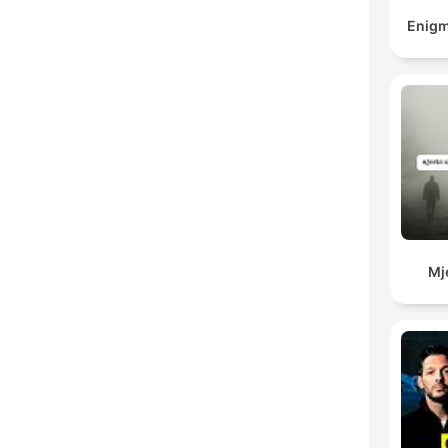
Enigm
Mj