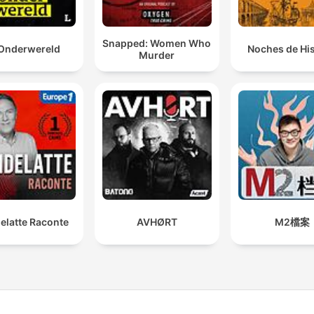
Snapped: Women Who
Onderwereld
Noches de His
Murder
elatte Raconte
AVHØRT
M2檔案