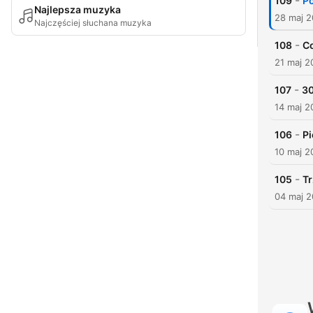
-
109
Po
Najlepsza muzyka
28 maj 
Najczęściej słuchana muzyka
-
108
Co
21 maj 2
-
107
30
14 maj 2
-
106
Pi
10 maj 2
-
105
Tr
04 maj 