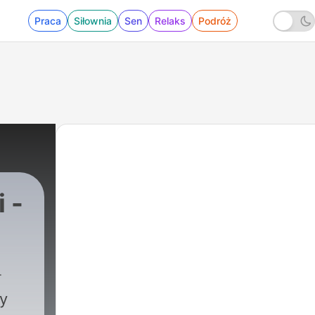
Praca
Siłownia
Sen
Relaks
Podróż
 -
ryminalny
|
109 - Po 24 latach córka wreszcie
y