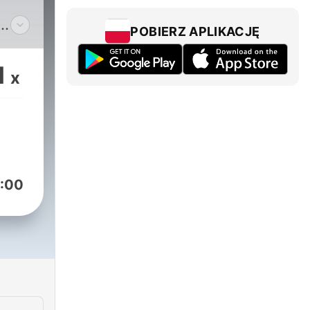
POBIERZ APLIKACJĘ
 i
h
1
x
:00