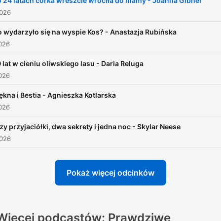
 24 latach córka wreszcie wróciła do mamy - Joanna Gibner
2026
 wydarzyło się na wyspie Kos? - Anastazja Rubińska
026
 lat w cieniu oliwskiego lasu - Daria Reluga
026
ękna i Bestia - Agnieszka Kotlarska
026
zy przyjaciółki, dwa sekrety i jedna noc - Skylar Neese
2026
Pokaż więcej odcinków
Więcej podcastów: Prawdziwe