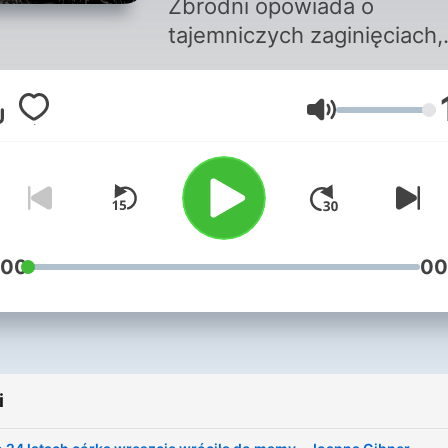
Zbrodni opowiada o
tajemniczych zaginięciach,
makabrycznych zbrodniach
niewyjaśnionych zagadkac
Głośność
kryminalnych w Europie
:00
00
i