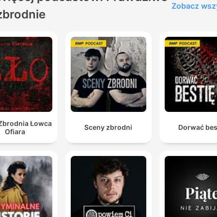
Zobacz wsz
zbrodnie
 Zbrodnia Łowca
Sceny zbrodni
Dorwać bes
Ofiara