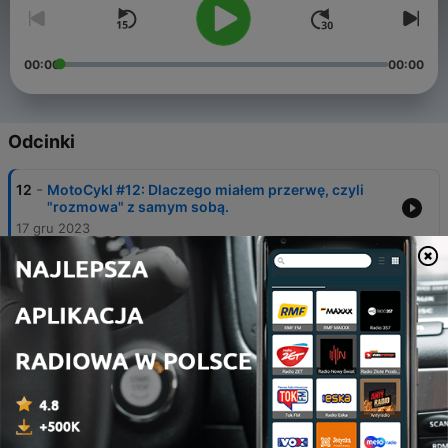
00:00
00:00
Odcinki
-
12
MotoCykl #12: Dlaczego miałem przerwę, czyli
"rozmowa" z samym sobą.
17 gru 2023
-
11
MotoCykl #11: Kobiety w motosporcie! - rozmowa
z Ewą Pikosz | zawodniczka enduro
02 lip 2023
-
10
MotoCykl #10: Śladem Białego Wilka — rozmowa z
Waldkiem „Woodieh” Hoffmannem | THE H O P E.PL
11 cze 2023
-
9
MotoCykl #9: Sezon to jest na truskawki ! —
rozmowa z Markiem Suslikiem | WhiteWolf