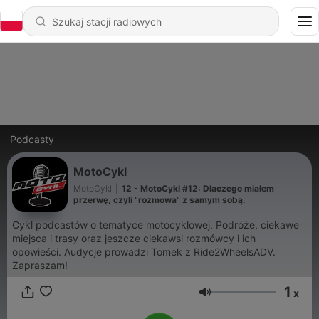
Podcasty
MotoCykl
MotoCykl
|
12 - MotoCykl #12: Dlaczego miałem
przerwę, czyli "rozmowa" z samym sobą.
Cykl podcastów o tematyce motocyklowej. Podróże, ciekawe
miejsca i trasy oraz jeszcze ciekawsi rozmówcy i ich
opowieści. Audycje prowadzi Tomek z Ride2WheelsADV.
Zapraszam!
1
x
Głośność