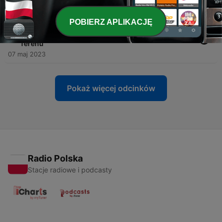
21 maj 2023
POBIERZ APLIKACJĘ
-
8
MotoCykl #8: Lekkie podejście do nagrywania —
rozmowa z Januszem Buśko | Janusz Lekkiego
Terenu
07 maj 2023
Pokaż więcej odcinków
Radio Polska
Stacje radiowe i podcasty