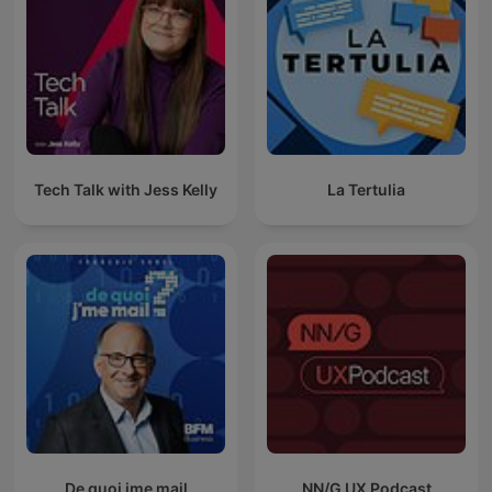
Tech Talk with Jess Kelly
La Tertulia
De quoi jme mail
NN/G UX Podcast