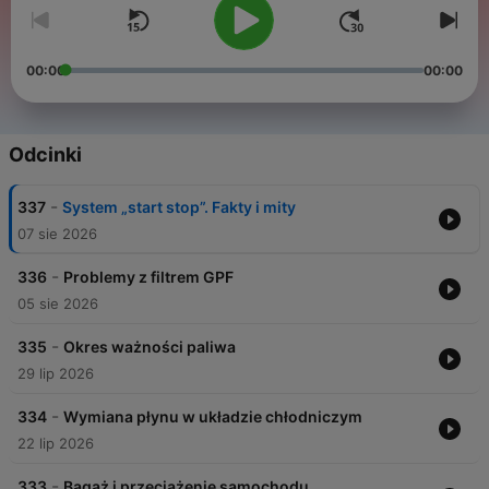
00:00
00:00
Odcinki
-
337
System „start stop”. Fakty i mity
07 sie 2026
-
336
Problemy z filtrem GPF
05 sie 2026
-
335
Okres ważności paliwa
29 lip 2026
-
334
Wymiana płynu w układzie chłodniczym
22 lip 2026
-
333
Bagaż i przeciążenie samochodu