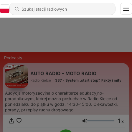
Podcasty
AUTO RADIO - MOTO RADIO
Radio Kielce
|
337 - System „start stop”. Fakty i mity
Audycja motoryzacyjna o charakterze edukacyjno-
poradnikowym, której można posłuchać w Radio Kielce od
poniedziałku do piątku w godz. 14:30-15:00. Ciekawostki,
porady, przepisy ruchu drogowego.
1
x
Głośność