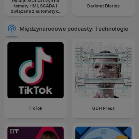
Rysuje SCADA czyli na
tematy HMI, SCADA i
Darknet Diaries
związane z automatyką
przemysłową.
Międzynarodowe podcasty: Technologie
TikTok
GDH Press