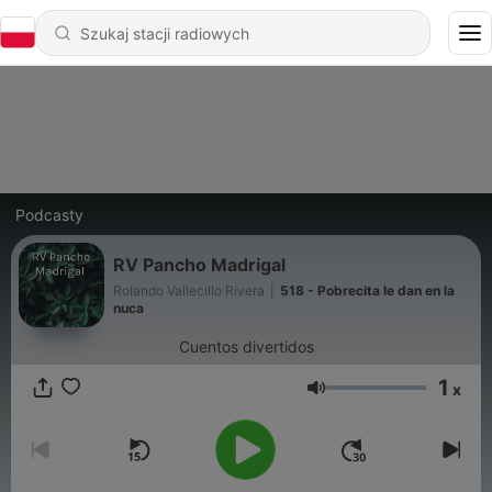
Podcasty
RV Pancho Madrigal
Rolando Vallecillo Rivera
|
518 - Pobrecita le dan en la
nuca
Cuentos divertidos
1
x
Głośność