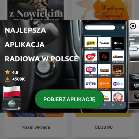
Słuchowisko -
Z Nowickim Po Drodze
Współczesny Kopciuszek
POBIERZ APLIKACJĘ
Nosel wkręca
CLUB 90