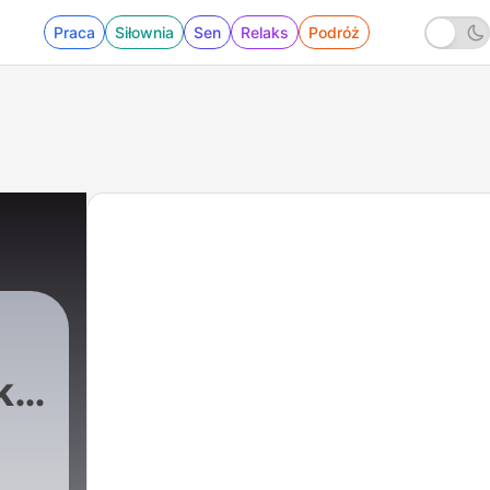
Praca
Siłownia
Sen
Relaks
Podróż
i i
|
246 - F1 CoDrive Z Aldona Marciniak | P