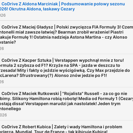
1 CoDrive Z Aldona Marciniak | Podsumowanie połowy sezonu
026! Okrutna Aldona, łaskawy Cezary
026
1 CoDrive Z Maciej Gładysz | Polski zwycięzca FIA Formuły 3! Cze
ntonelli miał zawsze łatwiej? Bearman zrobił wrażenie! Piastri
takuje Formułę 1! Ostatnia nadzieja Astona Martina - czy Alonso
ostanie?
026
1 CoDrive Z Kacper Sztuka | Verstappen wypchnął mnie z toru!
ormuła 2 szybsza od F1? Krzyże na SPA - jazda w deszczu to
rzesada! Mity i fakty o jeździe wyścigówką. Czy Max przejdzie do
cLarena? Sfrustrowany(?) Alonso znów jedzie po F1!
026
1 CoDrive Z Maciek Rutkowski | "Rojalista" Russell - za co go nie
ubimy. Silikony Hamiltona robią robotę! Media od Formuły 1 (Cezar
ostają dissa! Verstappen marudzi jak nastolatek! Jeden trym
ntonellego
2026
1 CoDrive Z Robert Kubica | Zalety i wady Hamiltona i problem
eclerca. Mundial, Tour de France - tak kibicuje Kubica!