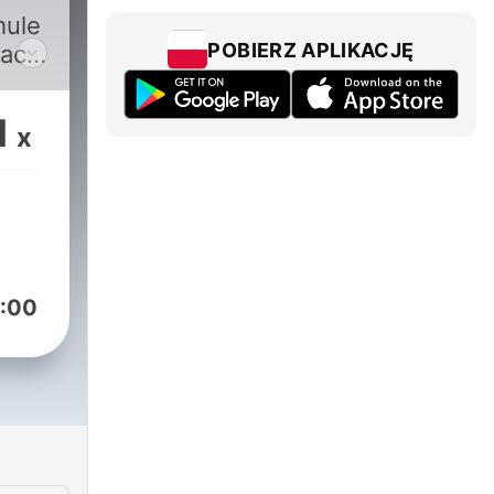
ym
mule
POBIERZ APLIKACJĘ
tach
1
x
:00