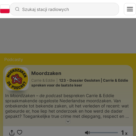
Podcasty
Moordzaken
Carrie & Eddie
|
123 - Dossier Gesloten | Carrie & Eddie
spreken voor de laatste keer
In
Moordzaken – de podcast
bespreken Carrie & Eddie
spraakmakende opgeloste Nederlandse moordzaken. Van
onbekende tot bekende zaken, uit het verleden of recent: wat
gebeurde er, hoe liep het onderzoek en hoe werd de dader
gepakt? Toegankelijke true crime met diepgang, respect en af
en toe een vleugje humor. Wie denk jij dat het gedaan heeft?
1
x
Głośność