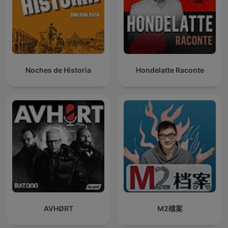
Noches de Historia
Hondelatte Raconte
AVHØRT
M2檔案