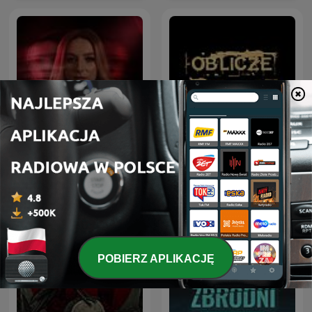
Olga Herring True Crime
Oblicze Zbrodni
POBIERZ APLIKACJĘ