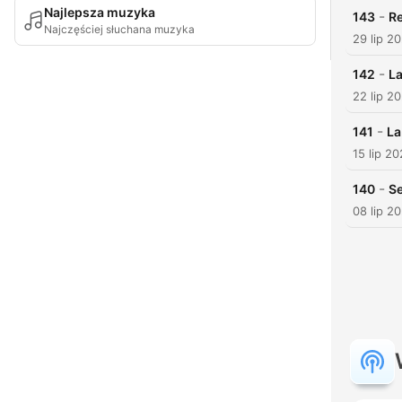
Najlepsza muzyka
-
143
Re
Najczęściej słuchana muzyka
29 lip 2
-
142
La
22 lip 2
-
141
La
15 lip 2
-
140
Se
08 lip 2