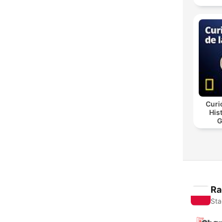
Curi
His
G
Ra
Sta