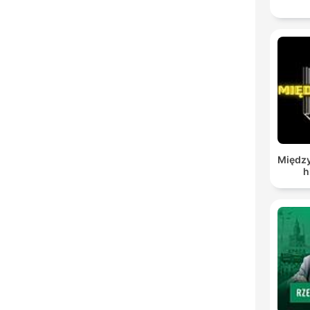
Między
h