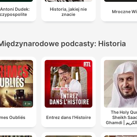
 Antoni Dudek:
Historia, jakiej nie
Mroczne Wi
czypospolite
znacie
Międzynarodowe podcasty: Historia
The Holy Qu
imes Oubliés
Entrez dans l'Histoire
Sheikh Saad
Ghamdi | القران الكريم
عد الغامدي