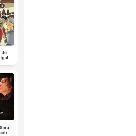
 de
igal
Será
ial)