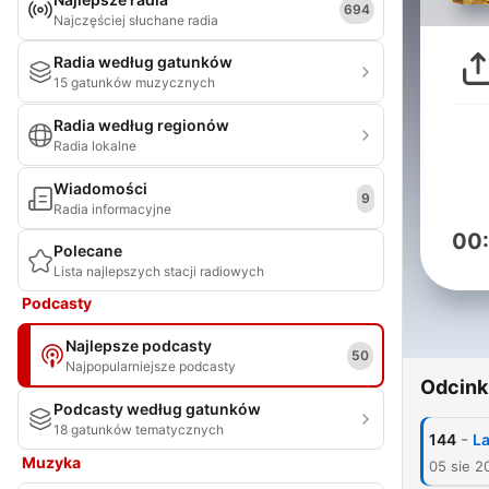
694
Najczęściej słuchane radia
Radia według gatunków
15 gatunków muzycznych
Radia według regionów
Radia lokalne
Wiadomości
9
Radia informacyjne
00
Polecane
Lista najlepszych stacji radiowych
Podcasty
Najlepsze podcasty
50
Najpopularniejsze podcasty
Odcink
Podcasty według gatunków
18 gatunków tematycznych
-
144
La
Muzyka
05 sie 2