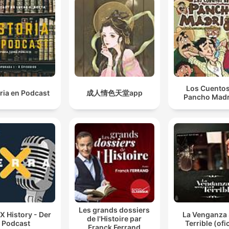
Los Cuentos
ria en Podcast
成人情色天堂app
Pancho Madr
Les grands dossiers
 X History - Der
La Venganza 
de l'Histoire par
Podcast
Terrible (ofic
Franck Ferrand