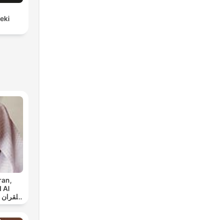
eki
ran,
 Al
س