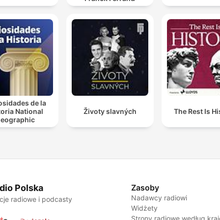
osidades de la
toria National
Životy slavných
The Rest Is Hi
eographic
dio Polska
Zasoby
Nadawcy radiowi
cje radiowe i podcasty
Widżety
Strony radiowe według kra