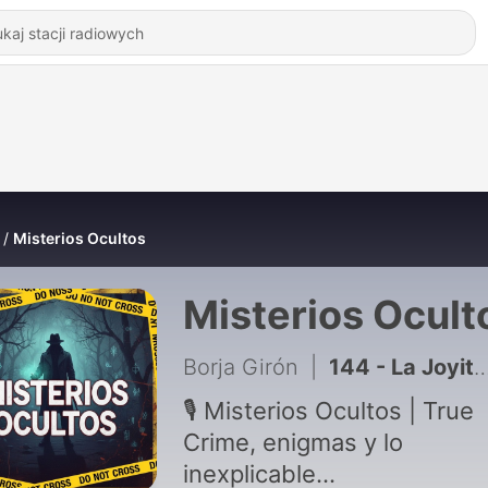
Misterios Ocultos
Misterios Ocult
Borja Girón
|
144 - La Joyita: El enigma que desafió al Pacífico
🎙️ Misterios Ocultos | True
Crime, enigmas y lo
inexplicable