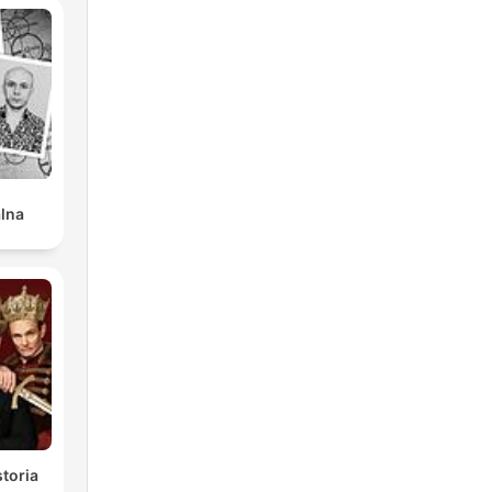
alna
toria